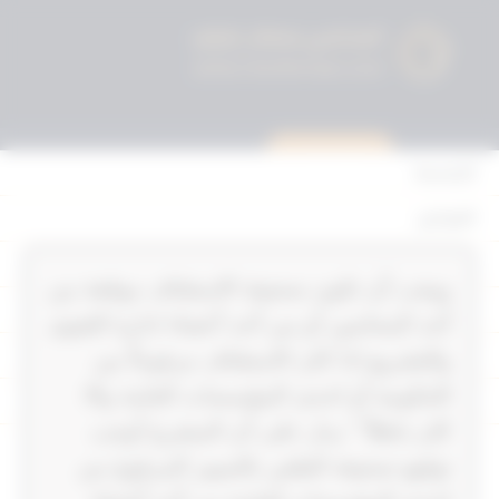
استشارة قانونية
الرئيسية
القوانين
أحكام التمييز
‏‏‏ويجب أن تكون صحيفة الاستئناف موقعة من
المحكمة الدستورية
أحد المحامين أو من أحد أعضاء ادارة الفتوى
الأحكام
والتشريع اذا كان الاستئناف مرفوعاً من
الحكومة أو احدى المؤسسات العامة والا
القرارات
كان باطلاً " يدل على أن المشرع أوجب
إتصل بنا
توقيع صحيفة الطعن بالتمييز المرفوع من