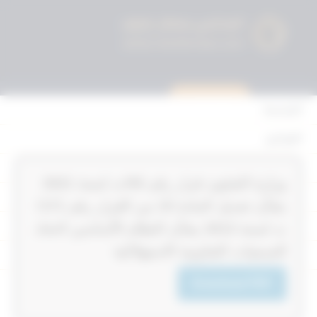
استشارة قانونية
الرئيسية
القوانين
أحكام التمييز
‏‏‏وزارة الشئون قرار رقم 55‎‎‎/ت لسنة 2021‎‎‎
المحكمة الدستورية
بشأن تعديل المادة 10‎‎‎ من القرار رقم 171‎‎‎/
الأحكام
ت لسنة 2013‎‎‎ بشأن النظام الأساسي لاتحاد
الجمعيات التعاونية الاستهلاكية
القرارات
إتصل بنا
Download PDF