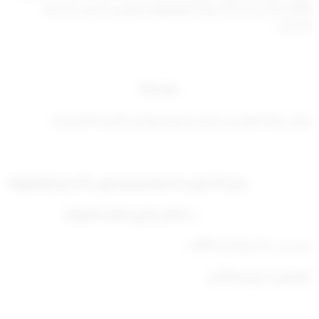
2024 بشأن تحديد الشروط والضوابط لتعيين الخبراء بمحكمة
الأحداث.
مادة (8)
يعمل بهذا القرار من تاريخ صدوره وينشر بالجريدة الرسمية.
وزير الشئون الاجتماعية وشئون الأسرة والطفولة
د. أمثال هادي هايف الحويلة
صدر في: 23 ذو الحجة 1447ه
الموافق: 9 يونيو 2026م