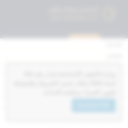
استشارة قانونية
الرئيسية
القوانين
أحكام التمييز
‏‏‏وزارة الشئون الاجتماعية قرار رقم 154‎‎‎
المحكمة الدستورية
لسنة 2026‎‎‎ بشأن تحديد الشروط والضوابط
الأحكام
لتعيين الخبراء بمحكمة الاحداث
القرارات
Download PDF
إتصل بنا