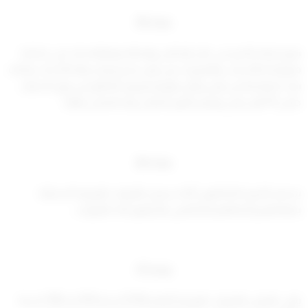
مادة (5)
يجوز إعفاء الخبير في حال الإخلال بواجباته ومهامه بناء على مذكرة
مرفوعة بالأسباب والمبررات من قبل مدير إدارة رعاية الأحداث وذلك
بعد اعتمادها من قبل وكيل الوزارة ويجوز التظلم من قرار الاعفاء
خلال 10 أيام عمل ويعتبر القرار الصادر بهذا الشأن نهائياً.
مادة (6)
يستمر الخبراء المكلفون أثناء سريان القرارات الوزارية السابقة
بمهامهم وأعمالهم المكلفين بها وفق تلك القرارات.
مادة (7)
يلغى العمل بالقرارات الوزارية أرقام (94/أ) لسنة 2016 و (198) لسنة