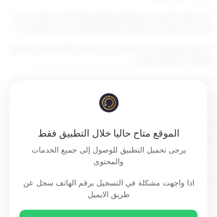
3- أن يكون المرشح من العاملين بإدارة رعاية الأحداث ولديه خبرة لا
تقل عن 6 سنوات في الأقسام الفنية التابعة لإدارة رعاية الأحداث.
4- تكون المفاضلة بين المتقدمين على أساس الأقدمية في التعيين
ثم الأعلى بالمؤهل العلمي.
5- أن يكون حسن السيرة والسلوك ولم يسبق الحكم عليه بجناية أو
جنحة مخلة بالشرف والأمانة ما لم يرد إليه اعتباره ولم تقع عليه عقوبة
إدارية من الوزارة خلال الخمس سنوات الماضية.
6- الإلمام والدراية بقانون الأحداث والأحكام والتدابير المعمول بها
الموقع متاح حاليا خلال التطبيق فقط
بهذا الشأن.
يرجى تحميل التطبيق للوصول إلى جميع الخدمات
7- الحصول على تقييم امتياز لآخر سنتان.
والمحتوى
8- اجتياز الدورة التدريبية التخصصية.
اذا واجهت مشكلة في التسجيل برقم الهاتف سجل عن
طريق الايميل