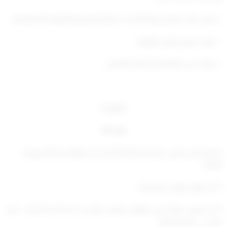
– وعلى كتاب إدارة رعاية الأحداث بقطاع الرعاية والتنمية الاجتماعية
– وبعد عرض وكيل الوزارة.
– وبناء على متقتضيه مصلحة العمل.
(( قرر ))
مادة (1)
يشترط من يعين خبيراً بمحكمة الأحداث أن تتوافر فيه الشروط
التالية:-
1- أن يكون كويتي الجنسية.
2- أن يكون حاصلاً على مؤهل جامعي مناسب (خدمة اجتماعية – علم
نفس – علم اجتماع)