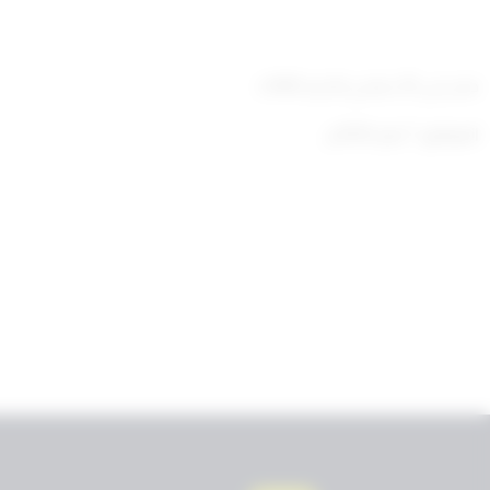
صدر في:25 جمادى الآخرة 1445ه
الموافق: 7 يناير 2024م