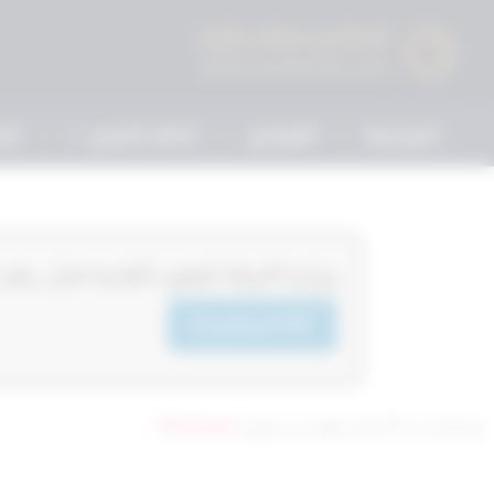
الرئيسية
القوانين
أحكام التمييز
الم
‏‏‏وزارة الدولة لشئون البلدية قرار رقم 2‎‎‎ لسنة 2024‎‎‎
Download PDF
تم التحديث 8 أشهر ago عن طريق
Mrmarwan