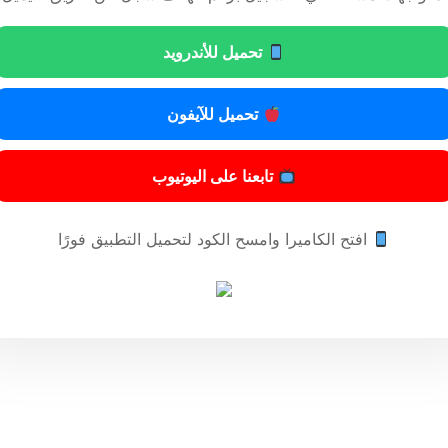
مادة أولى
تحميل للأندرويد
يضاف لقرار رئيس البلدية بشأن الرسوم المستحقة مقابل الخدمات التي تؤديها البلدية المشار
تحميل للآيفون
تابعنا على اليوتيوب
افتح الكاميرا وامسح الكود لتحميل التطبيق فورًا
مادة ثانية
مل به من تاريخ نشره في الجريدة الرسمية.