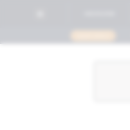
96525515599+
استشارة قانونية