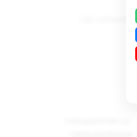
 إليه بند برقم (26) ضمن رسوم الخدمات الهندسية -الخاصة بإدارة البناء – الواردة
وزيـــر
الدولـــة لشئــون البـلديــة
ووزير الدولة لشئون الاتصالات