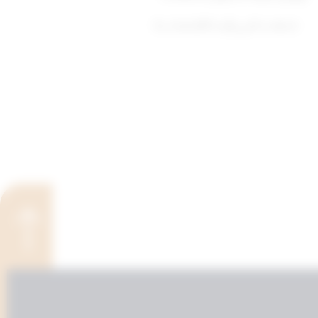
فـــهـــد علــي زايـــد الشـعــلـــــة