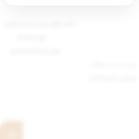
النائب الأول لرئيس مجلس الوزراء
ووزير الداخلية
طلال خالد الأحمد الصباح
صدر في : 4 رجب 1445ه
الموافق : 16 يناير 2024م