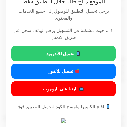
الموقع متاح حاليا خلال التطبيق فقط
– وبناءً على عرض وكيل الوزارة بالتكليف.
يرجى تحميل التطبيق للوصول إلى جميع الخدمات
والمحتوى
اذا واجهت مشكلة في التسجيل برقم الهاتف سجل عن
قرر
طريق الايميل
مادة (1)
تحميل للأندرويد
يُعتد بالإشعارات الصادرة من وزارة الداخلية للمواطنين والمقيمين
من خلال تطبيقي (هويتي ، سهل) كرسائل رسمية وذلك لتسهيل
تحميل للآيفون
طلبات (الإستدعاء – استكمال المعاملات – المراجعة) لكافة
قطاعات الوزارة.
تابعنا على اليوتيوب
مادة (2)
افتح الكاميرا وامسح الكود لتحميل التطبيق فورًا
على وكيل الوزارة بالتكليف تنفيذ هذا القرار، ويعمل به اعتباراً من تاريخ
نشره بالجريدة الرسمية.