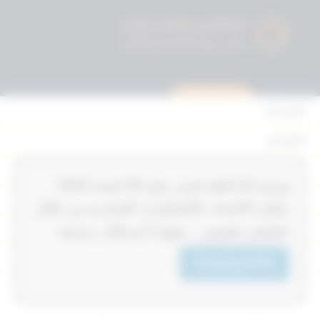
استشارة قانونية
الرئيسية
القوانين
أحكام التمييز
‏‏‏وزارة الداخلية قرار رقم 39‎‎‎ لسنة 2024‎‎‎
المحكمة الدستورية
بشان الاعتداد بالاشعارات الصادرة من خلال
الأحكام
تطبيقي (هويتي ، سهل) كرسائل رسمية
القرارات
Download PDF
إتصل بنا