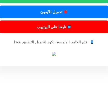
تحميل للآيفون
تابعنا على اليوتيوب
افتح الكاميرا وامسح الكود لتحميل التطبيق فورًا