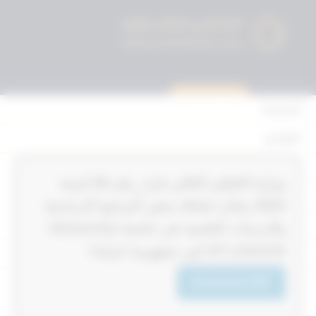
استشارة قانونية
الرئيسية
القوانين
أحكام التمييز
‏‏‏وزارة التعليم العالي قرار رقم 58‎‎‎ لسنة
المحكمة الدستورية
2024‎‎‎ بشان اضافة بعض البرامج الدراسية
الأحكام
والدرجات العلمية في جامعة University
Of Limerick في جمهورية ايرلندا
القرارات
إتصل بنا
Download PDF