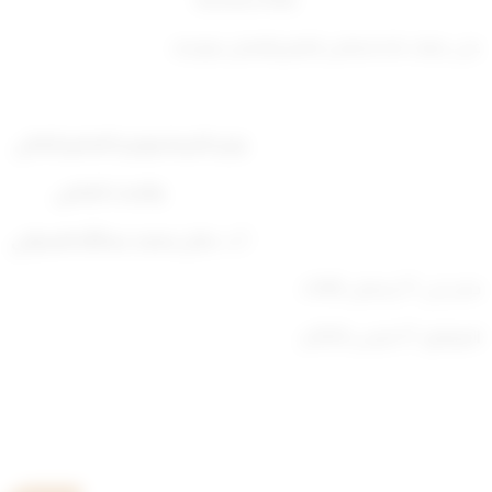
على جهات الاختصاص العلم والعمل بموجبه.
وزير التربية ووزير التعليم العالي
والبحث العلمي
أ. د. عادل محمد عبدالله العدواني
صدر في: 17 رمضان 1445ه
الموافق: 27 مارس 2024م