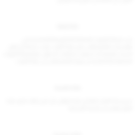
مادة رابعة
يجب مراعاة القرارات المنظمة للالتحاق ولنظام الدراسة في
مؤسسات التعليم العالي خارج دولة الكويت، ويجب مراعاة أن تكون
الدرجات العلمية قد استوفت متطلبات الحصول عليها وفقاً للقرارات
المنظمة لها الصادرة من وزارة التعليم العالي في دولة الكويت.
مادة خامسة
يسري هذا القرار اعتباراً من تاريخه ويُلغى كل نص يخالف ما ورد بهذا
القرار، ويُنشر في الجريدة الرسمية.
مادة سادسة