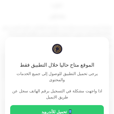
( تقرر )
مادة أولى
إضافة البرامج الدراسية والدرجات العلمية التالية إلى القرار الوزاري رقم
(40/2020) الصادر بتاريخ 17 فبراير 2020م بشأن القائمة المستحدثة
لمؤسسات التعليم العالي التي يُسمح الالتحاق بها لدراسة برامج
البكالوريوس والدراسات العليا في المملكة المتحدة:
اسم الجامعة
التخصص
الدرجة
الموقع متاح حاليا خلال التطبيق فقط
العلمية
يرجى تحميل التطبيق للوصول إلى جميع الخدمات
والمحتوى
M
Occupational
Leeds Beckett University
Therapy
اذا واجهت مشكلة في التسجيل برقم الهاتف سجل عن
طريق الايميل
M
Occupational
Oxford Brookes University
تحميل للأندرويد
Therapy