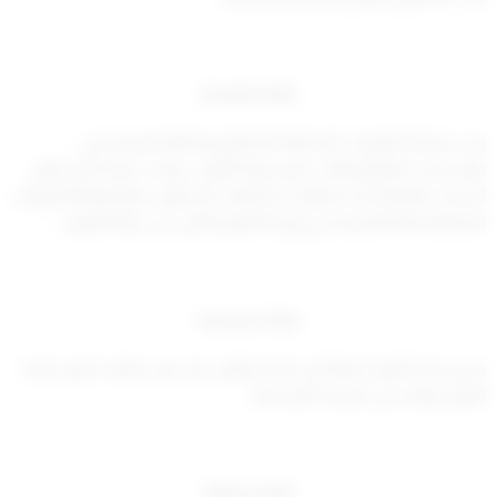
مادة خامسة
يجب مراعاة القرارات المنظمة للالتحاق ولنظام الدراسة في
مؤسسات التعليم العالي خارج دولة الكويت، ويجب مراعاة أن تكون
الدرجات العلمية قد استوفت متطلبات الحصول عليها وفقاً للقرارات
المنظمة لها الصادرة من وزارة التعليم العالي في دولة الكويت.
مادة سادسة
يسري هذا القرار اعتباراً من تاريخه ويُلغى كل نص يخالف ما ورد بهذا
القرار، ويُنشر في الجريدة الرسمية.
مادة سابعة