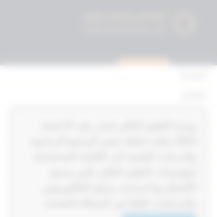
استشارة قانونية
الرئيسية
القوانين
أحكام التمييز
‏‏‏وزارة التعليم العالي قرار رقم 57‎‎‎ لسنة
المحكمة الدستورية
2024‎‎‎ بشان اضافة بعض البرامج الدراسية
الأحكام
والدرجات العلمية الى القائمة المستحدثة
لمؤسسات التعليم العالي التي يسمح
القرارات
الالتحاق بها لدراسة برامج البكالوريوس
إتصل بنا
والدراسات العليا في المملكة المتحدة