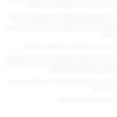
معايير اختيار مؤسسات التعليم العالي خارج دولة الكويت.
– وعلى القرار الوزاري رقم (40/2020) الصادر بتاريخ 17 فبراير 2020م
بشأن القائمة المستحدثة لمؤسسات التعليم العالي التي يُسمح
الإلتحاق بها لدراسة برامج البكالوريوس والدراسات العليا في المملكة
المتحدة.
– وعلى كتاب جامعة الكويت رقم (3) المؤرخ 3 يناير 2024م.
– وبناءً على توصية لجنة وضع معايير وتحديد مؤسسات التعليم العالي
في التخصصات والبرامج الطبية خارج دولة الكويت باجتماعها الحادي
والأربعون المنعقد بتاريخ 7 فبراير 2024م.
– وعلى عرض مدير عام الجهاز الوطني للاعتماد الأكاديمي وضمان
جودة التعليم.
– وعلى ما تقتضيه المصلحة العامة.