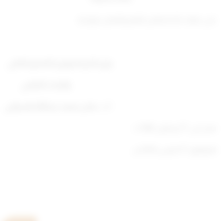
على جهات الاختصاص العلم والعمل بموجبه.
وزير التربية ووزير التعليم العالي
والبحث العلمي
أ. د. عادل محمد عبدالله العدواني
صدر في: 17 رمضان 1445 ه
الموافق: 27 مارس 2024 م