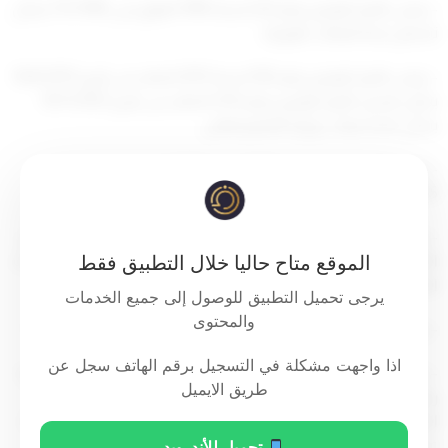
– وعلى القرار الوزاري رقم (22) لسنة 1995 المؤرخ في 7/5/1995 بشأن
تشكيل لجنة البعثات بالوزارة.
– وعلى القرار الوزاري رقم (58) لسنة 2013 الصادر في تاريخ 16/6/2013
بشأن تعديل القرار الوزاري رقم (312) الصادر في تاريخ 19/11/2012
بشأن لائحة بعثات وزارة التعليم العالي.
– وعلى القرار الوزاري رقم (340) لسنة 2015 الصادر في تاريخ
16/11/2015 بشأن إعادة تشكيل لجنة البعثات بالوزارة.
– وعلى كتاب جامعة الكويت رقم (447) المؤرخ في 15/10/2017 بشأن
الموقع متاح حاليا خلال التطبيق فقط
التقييم الأكاديمي للدرجة العلمية (JD LAW) التي تمنحها المؤسسات
التعليمية في الولايات المتحدة الأمريكية.
يرجى تحميل التطبيق للوصول إلى جميع الخدمات
والمحتوى
– وعلى محضر اجتماع لجنة البعثات رقم (33) المنعقد في 1/11/2017.
اذا واجهت مشكلة في التسجيل برقم الهاتف سجل عن
– وعلى اعتماد معالي / وزير التربية ووزير التعليم العالي على المذكرة
طريق الايميل
رقم (و ت ع/8/م م ) المؤرخة في 5/11/2017 بشأن إيقاف منح طلبة
البعثات الحاصلين على درجة البكالوريوس في درجة علمية الموافقة
على الالتحاق ببرنامج ( JD LAW) .
تحميل للأندرويد