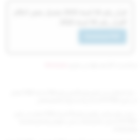
‏‏‏قرار رقم 16‎‎‎ لسنة 2019‎‎‎ بتعديل بعض احكام
القرار رقم 45‎‎‎ لسنة 2018‎‎‎
Download PDF
تم التحديث 8 أشهر ago عن طريق
Mrmarwan
– بعد الاطلاع على المرسوم الأميري رقم (164) لسنة 1988 الصادر
في تاريخ 6/10/1988 بشأن إنشاء وزارة التعليم العالي.
– وعلى قرار مجلس الوزراء رقم (16) لسنة 1988 الصادر في تاريخ
12/5/1988 بشأن نظام البعثات وعلى اللوائح والنظم الملحقة
والمكملة له.