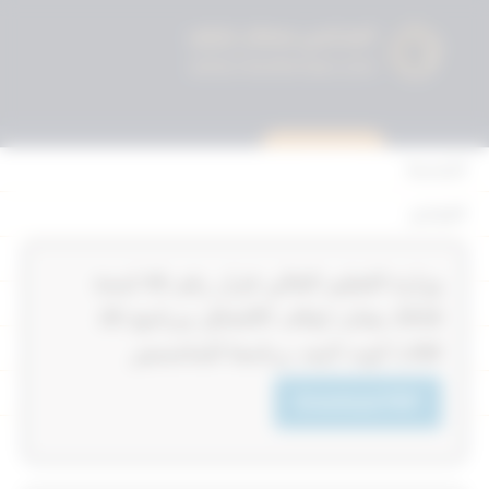
استشارة قانونية
الرئيسية
القوانين
أحكام التمييز
‏‏‏وزارة التعليم العالي قرار رقم 45‎‎‎ لسنة
المحكمة الدستورية
2018‎‎‎ بشان ايقاف الالتحاق ببرنامج JD
الأحكام
LAW كونه لايعد برنامجا للماجستير
القرارات
Download PDF
إتصل بنا