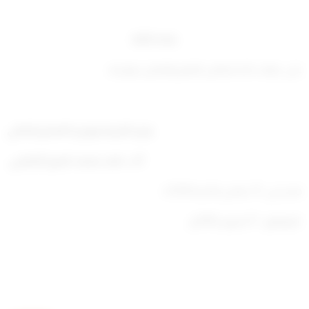
مادة ثالثة
على جهات الاختصاص العلم والعمل بموجبه.
وزير التربية ووزير التعليم العالي
أ/د. حامد محمد كميخ العازمي
صدر في: 11 جمادى الآخرة 1339ه
الموافق : 27 فبراير 2018م