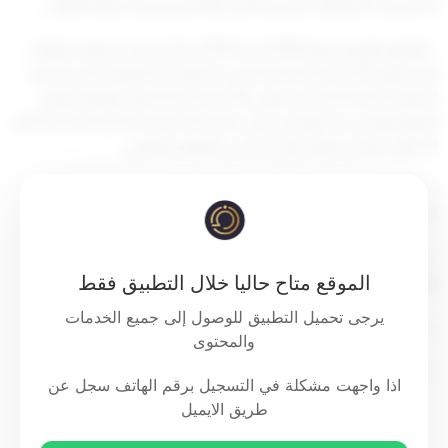
لجنة توحيد التصانيف التجارية للأنشطة الاقتصادية بدولة الكويت،
– والقرار الوزاري رقم (689) لسنة 2018 بشأن توحيد تصنيف البيانات
الإحصائية للأنشطة الاقتصادية في الجهات الحكومية المستخدمة
لتصنيف الأمم المتحدة الدولي للأنشطة الاقتصادية وفق التنقيح
الرابع الموصى به دولياً من قبل شعبة الإحصاء بالأمم المتحدة وما تم
الاتفاق عليه في إطار دول مجلس التعاون الخليجي،
– والقرار الإداري رقم (910) لسنة 2023 بشأن تشكيل لجنة تصنيف
الأنشطة التجارية والمهنية والحرفية،
– ومحضر اجتماع لجنة تصنيف الأنشطة التجارية والمهنية والحرفية
الموقع متاح حاليا خلال التطبيق فقط
رقم (26) المنعقدة في تاريخ 22/11/2023 بإضافة أنشطة جديدة،
يرجى تحميل التطبيق للوصول إلى جميع الخدمات
– وعلى ما عرضه وكيل الوزارة،
والمحتوى
– وبناءً على ما تقتضيه مصلحة العمل.
اذا واجهت مشكلة في التسجيل برقم الهاتف سجل عن
طريق الايميل