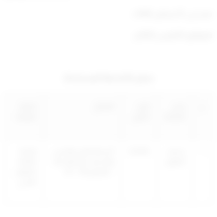
صدر في: 10 رمضان 1445ه
الموافق: 20مارس 2024م
جدول الأنشطة المستحدثة
م
اسم
الرمز
القطاع
الجهة
النشاط
الدولي
الرقابية
1
خدمات
522305
أنشطة النقل والتخزين
الإدارة
الطيران
والخدمات المتصلة بها
العامة
– القطاع (49 – 53)
للطيران
المدني