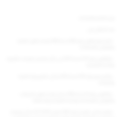
وزير التجارة والصناعة،،،
بعد الاطلاع على:
– المرسوم بقانون رقم (68) لسنة 1980 بإصدار قانون التجارة،
والقوانين المعدلة له،
– والقانون رقم (111) لسنة 2013 في شأن تراخيص المحلات التجارية،
ولائحته التنفيذية،
– والمرسوم رقم (191) لسنة 2015 بشأن تنظيم وزارة التجارة
والصناعة،
– والقانون رقم (1) لسنة 2016 بشأن إصدار قانون الشركات،
والقوانين المعدلة له، ولائحته التنفيذية وتعديلاتها،
– وقرار مجلس الوزراء رقم (285) بتاريخ 25/3/2012 بشأن توصيات