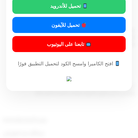
قرر
تحميل للأندرويد
(مادة أولى)
تحميل للآيفون
يضاف النشاط الوارد بالجدول الملحق بهذا القرار إلى الأنشطة
التجارية وضمن الحدود المعمول بها في الدليل الموحد لتصنيف
تابعنا على اليوتيوب
الأنشطة الاقتصادية بدول مجلس التعاون لدول الخليج العربي.
افتح الكاميرا وامسح الكود لتحميل التطبيق فورًا
(مادة ثانية)
على كافة المسؤولين – كل حسب اختصاصه – تنفيذ هذا القرار،
ويعمل به من تاريخ صدوره، وينشر بالجريدة الرسمية.
وزير التجارة والصناعة
عبدالله حمد الجوعان