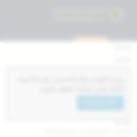
استشارة قانونية
الرئيسية
القوانين
أحكام التمييز
‏‏‏وزارة التجارة والصناعة قرار رقم 51‎‎‎ لسنة
المحكمة الدستورية
2024‎‎‎ بشان اضافة انشطة تجارية
الأحكام
Download PDF
القرارات
إتصل بنا
تم التحديث 7 أشهر ago عن طريق
Mrmarwan