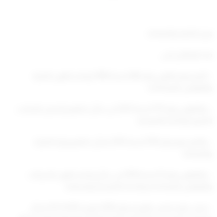
وزير التجارة والصناعة:
بعد الإطلاع على:
– المرسوم بقانون رقم (68) لسنة 1980 بإصدار قانون التجارة
والقوانين المعدلة له،
– والقانون رقم (111) لسنة 2013 في شأن تنظيم تراخيص المحلات
التجارية ولائحته التنفيذية،
– والمرسوم رقم (191) لسنة 2015 بشأن تنظيم وزارة التجارة
والصناعة،
– والقانون رقم (1) لسنة 2016 في شأن إصدار قانون الشركات
والقوانين المعدلة له ولائحته التنفيذية وتعديلاته،
– وعلى قرار مجلس الوزراء رقم (285) بتاريخ 25/3/2012 بشأن