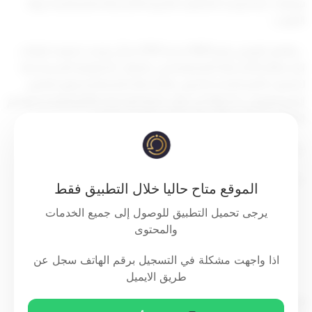
توصيات لجنة توحيد التصانيف التجارية للأنشطة الاقتصادية بدولة
الكويت،
– والقرار الوزاري رقم (689) لسنة 2018 بشأن توحيد تصنيف البيانات
الإحصائية للأنشطة الاقتصادية في الجهات الحكومية المستخدمة
لتصنيف الأمم المتحدة الدولي للأنشطة الاقتصادية وفق التنقيح
الرابع الموصى به دولياً، من قبل شعبة الإحصاء بالأمم المتحدة وما تم
الاتفاق عليه في إطار دول مجلس التعاون الخليجي،
– وعلى ما عرضه وكيل الوزارة،
– وبناء على ما تقتضيه مصلحة العمل.
الموقع متاح حاليا خلال التطبيق فقط
يرجى تحميل التطبيق للوصول إلى جميع الخدمات
والمحتوى
قـرر
اذا واجهت مشكلة في التسجيل برقم الهاتف سجل عن
مادة أولى
طريق الايميل
تضاف الأنشطة الواردة بالجدول المحلق بهذا القرار وعددها (1)