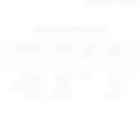
الموافق : 22 فبراير 2026م
جدول الأنشطة المستحدثة رقم (1)
م
اسم
الرمز
القطاع
الجهة الرقابية
النشاط
الدولي
1
خدمات
681032
الأنشطة
وزارة التجارة
الكشف
العقارية
والصناعة – إدارة
على
والخدمات
الخدمات العقارية
العقارات
المتصلة بها
والتقييم