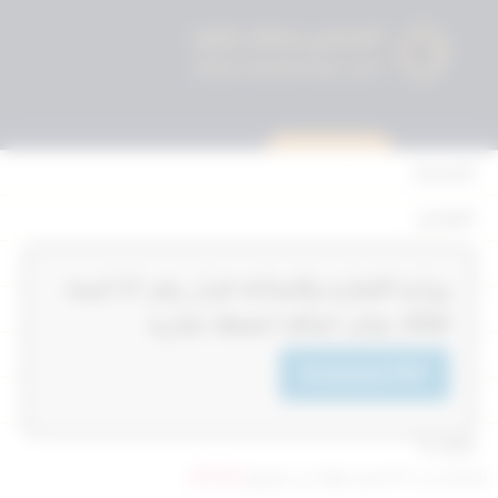
استشارة قانونية
الرئيسية
القوانين
أحكام التمييز
‏‏‏وزارة التجارة والصناعة قرار رقم 17‎‎‎ لسنة
المحكمة الدستورية
2026‎‎‎ بشان اضافة انشطة تجارية
الأحكام
Download PDF
القرارات
إتصل بنا
تم التحديث 5 أشهر ago عن طريق
ahmad