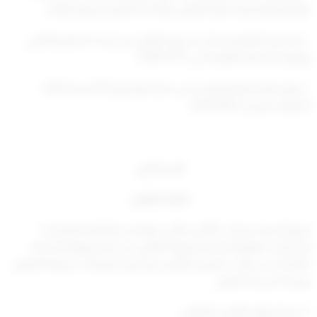
بتوفيق أوضاعها طبقا للقانون ولائحته التنفيذية وتعديلاتها،
– ومذكرة التفاهم بشأن تنسيق التعاون بين وحدة تنظيم التأمين
ووزارة الداخلية المؤرخة في
2020/11/11
،
–
وقرار اللجنة العليا للوحدة في اجتماعها رقم (15) لسنة 2022
المنعقد بتاريخ
2022/09/27
،
قرر ما يلي:
المادة الأولى
ترفع أسماء شركات التأمين التالي بيانها من القائمة المعتمدة
للشركات المؤهلة لإصدار وثيقة التأمين من المسؤولية المدنية
الناشئة عن
حوادث المرور (التأمين الإجباري للمركبات)، وفقا للملحق
رقم (1) من هذا القرار.
1. شركة وثاق للتأمين التكافلي.