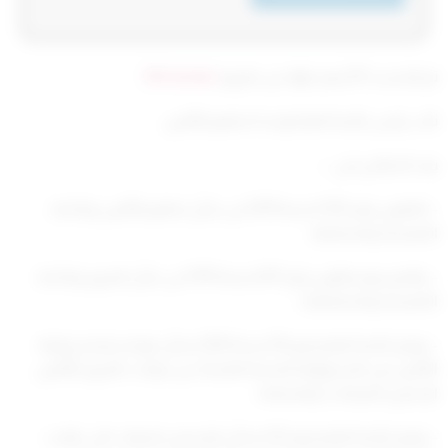
تم التحديث 9 أشهر ago عن طريق
Mrmarwan
نائب رئيس اللجنة العليا لوحدة تنظيم التأمين
بعد الاطلاع على: –
– القانون رقم (125) لسنة 2019 في شأن تنظيم التأمين ولائحته
التنفيذية وتعديلاتها،
–
والمرسوم بقانون رقم (67) لسنة 1976 في شأن المرور ولائحته
التنفيذية وتعديلاتهما ،
– وقرار اللجنة العليا رقم (9) لسنة 2020 بشأن قواعد إصدار وثيقة
التأمين من المسؤولية المدنية الناشئة عن حوادث المرور التأمين
الإجباري للمركبات) وتعديلاته،
– وقرار اللجنة العليا رقم (22) بشأن الترخيص للجهات التي قامت