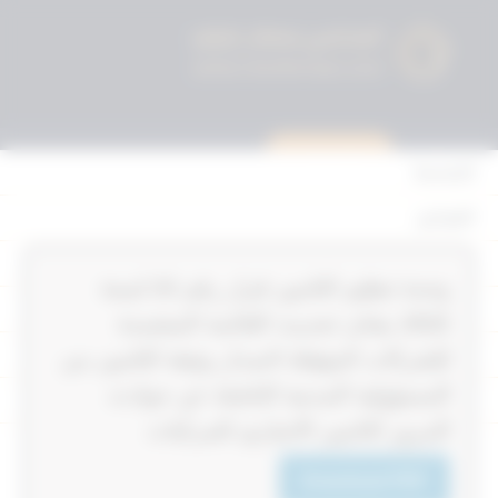
استشارة قانونية
الرئيسية
القوانين
أحكام التمييز
‏‏‏وحدة تنظيم التامين قرار رقم 23‎‎‎ لسنة
المحكمة الدستورية
2022‎‎‎ بشان تحديث القائمة المعتمدة
الأحكام
للشركات المؤهلة لاصدار وثيقة التامين من
المسؤولية المدنية الناشئة عن حوادث
القرارات
المرور التامين الاجباري للمركبات
إتصل بنا
Download PDF