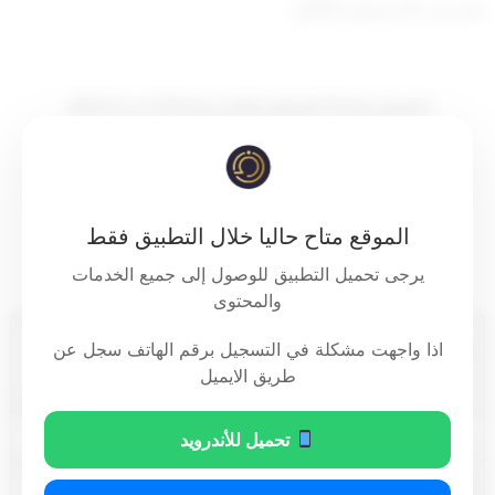
صدر في :28 سبتمبر 2022م
الملحق رقم (1) المرفق بالقرار رقم (23) لسنة 2022:
تحديث القائمة المعتمدة للشركات المؤهلة لإصدار وثيقة
التأمين من
المسؤولية المدنية الناشئة عن حوادث المرور
الموقع متاح حاليا خلال التطبيق فقط
يرجى تحميل التطبيق للوصول إلى جميع الخدمات
(التأمين الإجباري للمركبات) كما في 2022/09/28
والمحتوى
ت
اسم الشركة
الرقم الموحد لدى
اذا واجهت مشكلة في التسجيل برقم الهاتف سجل عن
طريق الايميل
الإدارة العامة للمرور
تحميل للأندرويد
37
شركة الكويت للتأمين
31425
38
مجموعة الخليج للتأمين
3987