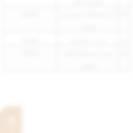
للتأمين التكافلي
58
الشركة اللبنانية السويسرية
208525
للضمان
59
شركة عناية للتأمين
302028
60
شركة برقان تکافل للتأمين
269331
التكافلي