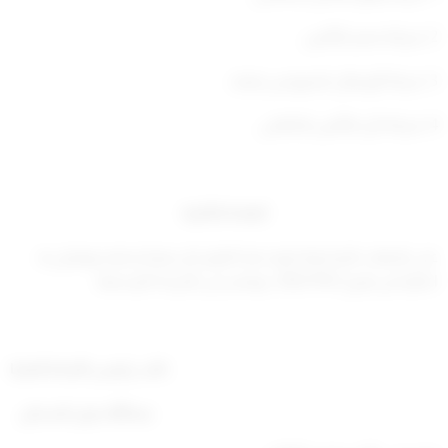
2. شركة مصر للتأمين.
3. شركة أورينتال انشورنس ليمتد.
4. شركة تآزر للتأمين التكافلي.
المادة الثانية
على الجهات المختصة تنفيذ هذا القرار كل فيما يخصه، ويعمل به
اعتبارا من تاريخ
2022/10/2
، وينشر في الجريدة الرسمية.
نائب رئيس اللجنة العليا
عبدالله نبيل السنان