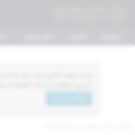
الرئيسية
القوانين
أحكام التمييز
الم
التسوية الوقائية او اعادة الهيكلة او 
Download PDF
تم التحديث 9 أشهر ago عن طريق
Mrmarwan