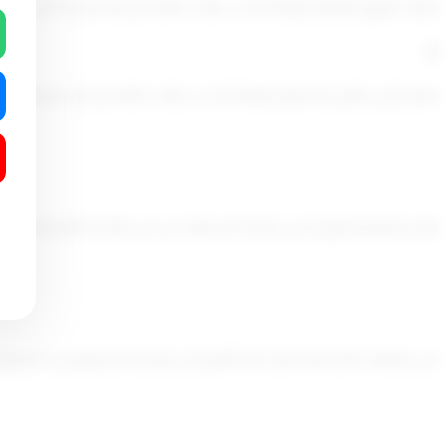
قيمة حقوق الملكية (وفقا لأحدث بيانات مالية مرحلية مراجعة أو سنوية مدققة تم تقديمها
أو
قيمة رأس المال المدفوع (وفقا لأحدث بيانات مالية مرحلية مراجعة أو سنوية مدققة تم ت
تعتبر المعادلة الواردة في المادة السابقة، جزء من اللائحة التنفيذية للقانون رقم (71) لسنة 2020 بإصدار قانون الإفلاس، وفقا لما قررته أحكام المواد رقم (3
على الجهات المختصة تنفيذ هذا القرار كل فيما يخصه ويعمل به اعتبارا 