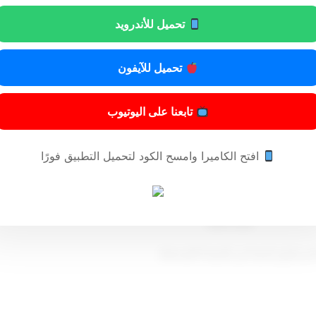
 للوحدة أو عند حدوث أي تغيير لها) X نسبة مئوية ثابتة (تساوي 5%)
تحميل للأندرويد
تحميل للآيفون
قديمها للوحدة أو عند حدوث أي تغيير لها) X نسبة مئوية ثابتة (تساوي 5%)
تابعنا على اليوتيوب
مادة ثانية
افتح الكاميرا وامسح الكود لتحميل التطبيق فورًا
) و (4) و (5) منها.
مادة ثالثة
من تاريخ نشره في الجريدة الرسمية.