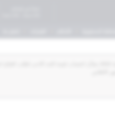
صباحاً في المحاكم
5:00 مساءً - 9:00 مساءً
حكمة الدستورية
الأحكام
القرارات
إتصل بنا
‏‏‏وحدة تنظيم التأمين قرار رقم 21‎‎‎ لسنة 2022‎‎‎ بشأن احتساب قيمة الحد الادنى لطلب ا
شهر الافلاس