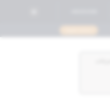
96525515599+
استشارة قانونية
فتتاح اجراءات