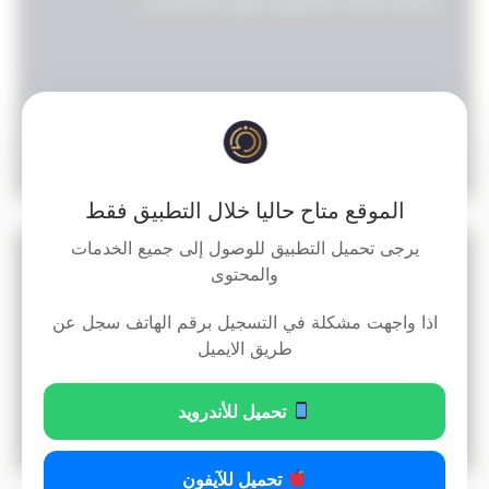
5
قراءة المزيد »
10:04 م
13/07/2025
الموقع متاح حاليا خلال التطبيق فقط
يرجى تحميل التطبيق للوصول إلى جميع الخدمات
نموذج عقد اتفاق تنفيذ هيكل بناء اسود بدون مواد
والمحتوى
اذا واجهت مشكلة في التسجيل برقم الهاتف سجل عن
طريق الايميل
تحميل للأندرويد
20
قراءة المزيد »
4:44 ص
26/12/2025
تحميل للآيفون