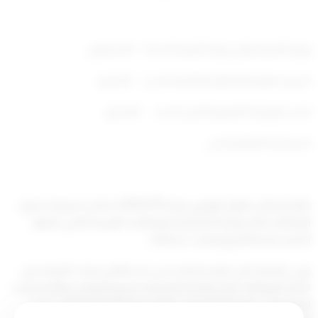
وزارة التربية
وكيل وزارة التربية
السادة المحترمون
مديرو عموم المناطق التعليمية
السيد المحترم
مدير عام إدارة التعليم الخاص
السيد المحترم
مدير إدارة التعليم الديني
بالإشارة إلى القرار الوزاري رقم (2016/157) بشأن شروط شغل
الوظائف الإشرافية التعليمية ووظائف التوجيه الفني للمواد
الدراسية ونظام وإجراءات شغلها.
يرجى الإيعاز لمن يلزم نحو البدء في استطلاع رغبات المرشحين
لكافة الوظائف الإشرافية التعليمية بجميع المراحل والتخصصات
العلمية في ضوء التخصصات والشروط المرفقة، آملين تحري