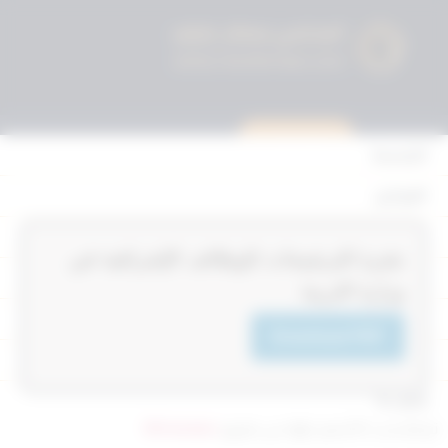
استشارة قانونية
الرئيسية
القوانين
أحكام التمييز
‏‏‏نشرة الترشيحات للوظائف الإشرافية في
المحكمة الدستورية
وزارة التربية
الأحكام
Download PDF
القرارات
إتصل بنا
تم التحديث 8 أشهر ago عن طريق
Mrmarwan