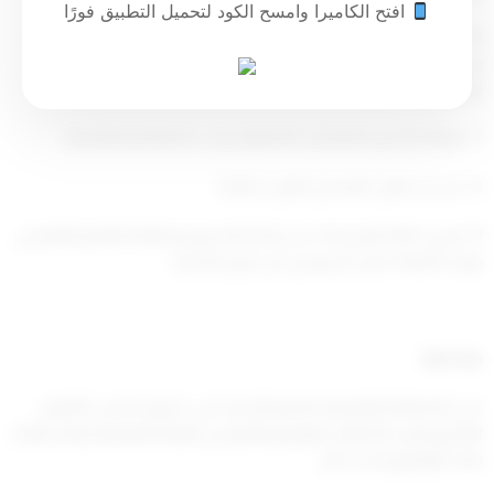
افتح الكاميرا وامسح الكود لتحميل التطبيق فورًا
6- استبيان رغبات رؤساء الأقسام والمشرفات الفنيات بحيث يكون
في إحدى الوظيفتين (مدير مساعد أو موجه فني في حال وجود
ترشيح للوظيفتين ).
7- متابعة ترشيح المعلمين المنقولين إلى منطقتكم التعليمية .
8- على ان يكون الترشيح (كويتي) فقط.
9- ترسل كافة الترشيحات الى إدارة التنسيق ومتابعة التعليم العام في
موعد أقصاه خلال أسبوعين من تاريخ النشرة.
ملاحظة:
على المنطقة التعليمية تعميم النشرة على جميع مدارس التعليم
العام ورياض الأطفال للتوقيع بالعلم من الهيئة التعليمية والاحتفاظ
بتلك التواقيع لمدة عام.