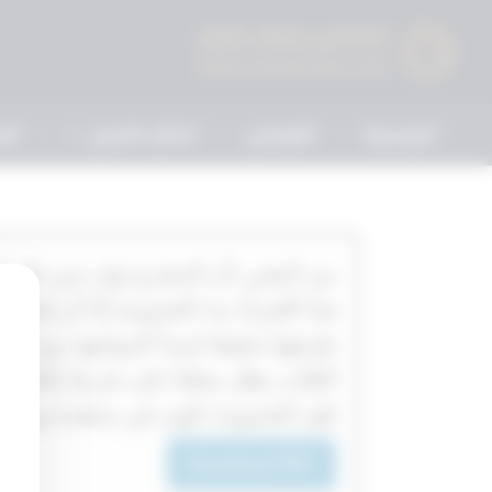
الرئيسية
القوانين
أحكام التمييز
الم
‏‏‏من المقرر أن المشرع وإن سن طريق
هذا الإجراء بدء الخصومة إلا أن إعلان
طرفيها تحقيقا لمبدأ المواجهة بين ال
الكتاب يظل معلقا على شرط إعلانها إ
فإن الخصومة تكون غير منعقدة ويبطل ا
Download PDF