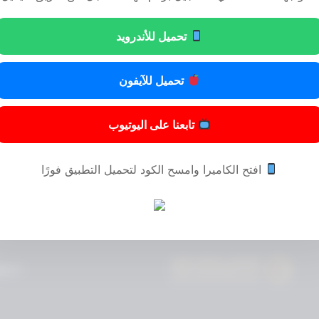
تحميل للأندرويد
تحميل للآيفون
تابعنا على اليوتيوب
افتح الكاميرا وامسح الكود لتحميل التطبيق فورًا
© 2024 المحامي مسفر عايض