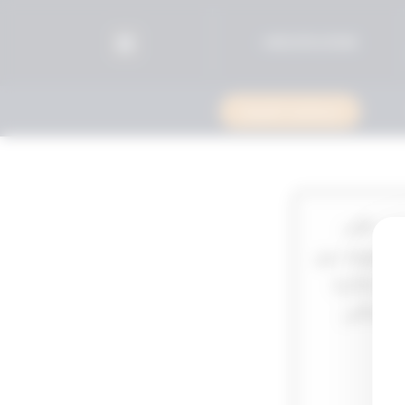
96525515599+
استشارة قانونية
رتب على
الخصومه بين
يفة إدارة
ابتدائى