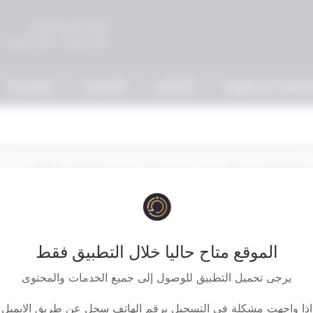
صباحاً في المحاكم
5:00 مساءً - 9:00 مساءً
حكمة الدستورية
الأحكام
القرارات
إتصل بنا
 أصليا لرفع الدعوى هو إيداع صحيفتها إدارة الكتاب و
 صحيفة الدعوى للمدعى عليه يبقى إجراء لازما لانعقاد 
خصوم مما مفاده أن وجود الخصومه الذى بدأ بإيداع الصح
علانا صحيحا فإن تخلف هذا الشرط حتى صدور الحكم ال
الموقع متاح حاليا خلال التطبيق فقط
لحكم الصادر فيها لابتنائه على إجراء باطل .
يرجى تحميل التطبيق للوصول إلى جميع الخدمات والمحتوى
اذا واجهت مشكلة في التسجيل برقم الهاتف سجل عن طريق الايميل