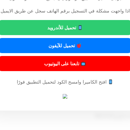
اذا واجهت مشكلة في التسجيل برقم الهاتف سجل عن طريق الايميل
 نشره في الجريدة الرسمية.
تحميل للأندرويد
تحميل للآيفون
تابعنا على اليوتيوب
افتح الكاميرا وامسح الكود لتحميل التطبيق فورًا