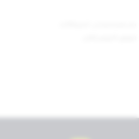
صدر بقصر السيف في : 5 محرم 1434 هـ
الموافق : 19 نوفمبر 2012 م