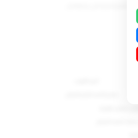
بالجدول المشار إليه في الفقرة الأولى نسبة 25% من قيمة العلاوة القانونية المقررة للدرجة التي يشغلها كل
أمير الكويت
صباح الأحمد الجابر الصباح
ئيس مجلس الوزراء
ر مبارك الحمد الصباح
وزراء ووزير الداخلية