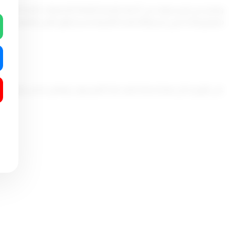
منهم وذلك لحين استيفائه المدة اللازمة لاستحقاق كامل العلاوة .
على الوزراء كل فيما يخصه تنفيذ هذا المرسوم ، ويعمل به من
تاريخ صد