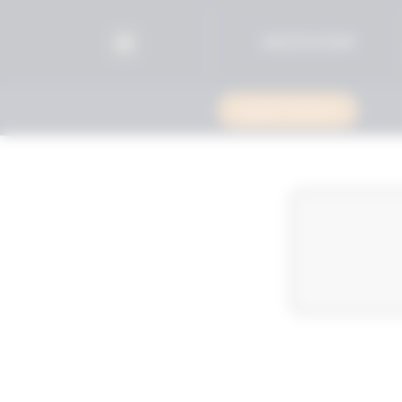
96525515599+
استشارة قانونية