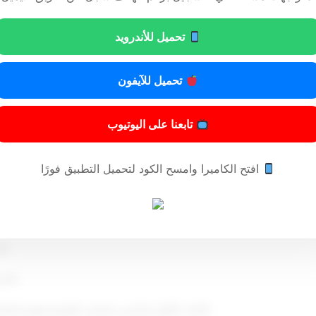
ويمنح من لم يستوف من أعضاء الإدارة العامة للتحقيقات المدة المبينة 
تحميل للأندرويد
تحميل للآيفون
مادة ثانية
وره وينشر في الجريدة الرسمية .
تابعنا على اليوتيوب
افتح الكاميرا وامسح الكود لتحميل التطبيق فورًا
ر
جاب
النائب الأول لرئيس مجلس ال