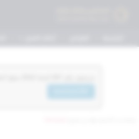
الرئيسية
القوانين
أحكام التمييز
الم
‏‏‏مرسوم رقم 267‎‎‎ لسنة 2012‎‎‎ بمنح اعضاء الادارة العامة للتحقيقات علاوة قانونية
Download PDF
تم التحديث 8 أشهر ago عن طريق
Mrmarwan