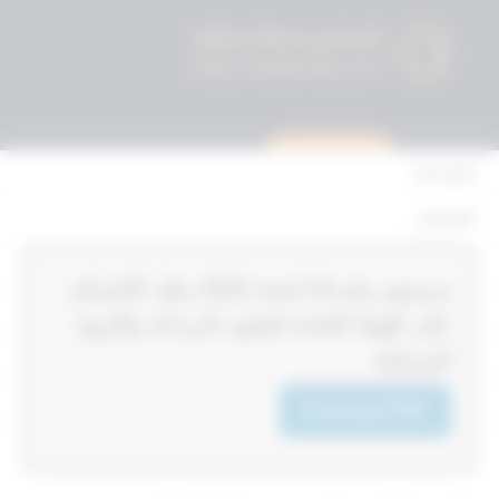
استشارة قانونية
الرئيسية
القوانين
أحكام التمييز
‏‏‏مرسوم رقم 23‎‎‎ لسنة 2022‎‎‎ بنقل الاشراف
المحكمة الدستورية
على الهيئة العامة لشئون الزراعة والثروة
الأحكام
السمكية
القرارات
Download PDF
إتصل بنا