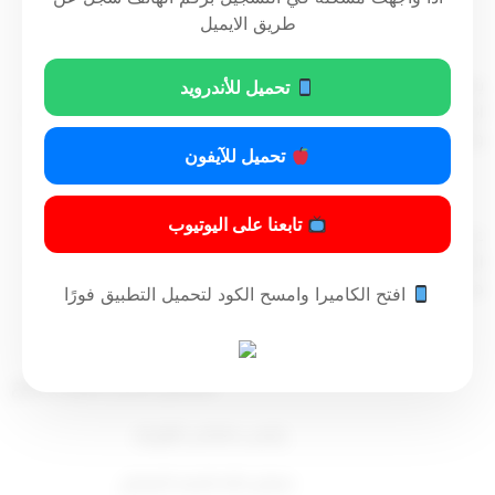
طريق الايميل
مادة أولى
ينقل إلى وزير الأشغال العامة، الإشراف على الهيئة العامة لشئون
تحميل للأندرويد
الزراعة والثروة السمكية، ويباشر جميع الاختصاصات المقررة للوزير
وفقا لأحكام القانون رقم 94 لسنة 1984 المشار إليه.
تحميل للآيفون
مادة ثانية
تابعنا على اليوتيوب
على رئيس مجلس الوزراء والوزراء – كل فيما يخصه – تنفيذ هذا
المرسوم، ويعمل به من تاريخ صدوره، ويلغى كل نص يخالف أحكام
هذا المرسوم، وينشر في الجريدة الرسمية.
افتح الكاميرا وامسح الكود لتحميل التطبيق فورًا
نائب أمير الكويت
مشعل الأحمد الجابر الصباح
رئيس مجلس الوزراء
صباح خالد الحمد الصباح