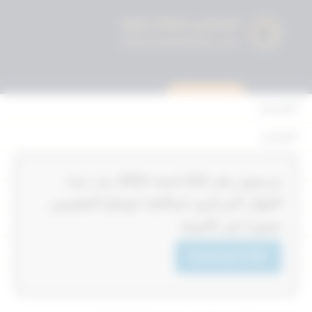
استشارة قانونية
الرئيسية
القوانين
أحكام التمييز
‏‏‏مرسوم رقم 222‎‎‎ لسنة 2025‎‎‎ بمد مدة
المحكمة الدستورية
الجهاز المركزي لمعالجة اوضاع المقيمين
الأحكام
بصورة غير قانونية
القرارات
Download PDF
إتصل بنا