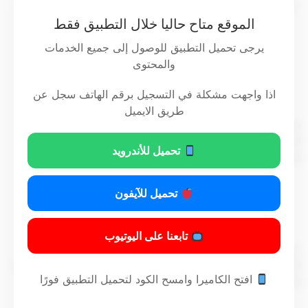
– وبعد موافقة مجلس الوزراء،
الموقع متاح حاليا خلال التطبيق فقط
يرجى تحميل التطبيق للوصول إلى جميع الخدمات
والمحتوى
رسمنا بالآتي
اذا واجهت مشكلة في التسجيل برقم الهاتف سجل عن
مادة أولى
طريق الايميل
ينقل إلى نائب رئيس مجلس الوزراء ووزير الداخلية، الإشراف على
الهيئة العامة للقوى العاملة، ويباشر جميع الاختصاصات المقررة
تحميل للأندرويد
للوزير وفقا لأحكام القانون رقم 109 لسنة 2013 المشار إليه.
تحميل للآيفون
مادة ثانية
تابعنا على اليوتيوب
على رئيس مجلس الوزراء والوزراء – كل فيما يخصه – تنفيذ هذا
المرسوم، ويعمل به من تاريخ صدوره، ويلغى كل نص يخالف أحكامه،
افتح الكاميرا وامسح الكود لتحميل التطبيق فورًا
وينشر في الجريدة الرسمية.