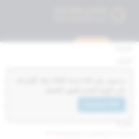
استشارة قانونية
الرئيسية
القوانين
أحكام التمييز
‏‏‏مرسوم رقم 153‎‎‎ لسنة 2022‎‎‎ بنقل الإشراف
المحكمة الدستورية
على الهيئة العامة للقوى العاملة
الأحكام
Download PDF
القرارات
إتصل بنا
تم التحديث 9 أشهر ago عن طريق
Mrmarwan