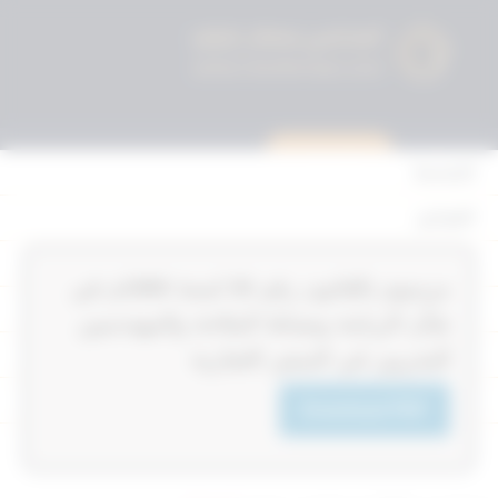
استشارة قانونية
الرئيسية
القوانين
أحكام التمييز
‏‏‏مرسوم بالقانون رقم 30‎‎‎ لسنة 1980‎‎‎م في
المحكمة الدستورية
شأن الربابنة وضباط الملاحة والمهندسين
الأحكام
البحريين في السفن التجارية
القرارات
Download PDF
إتصل بنا