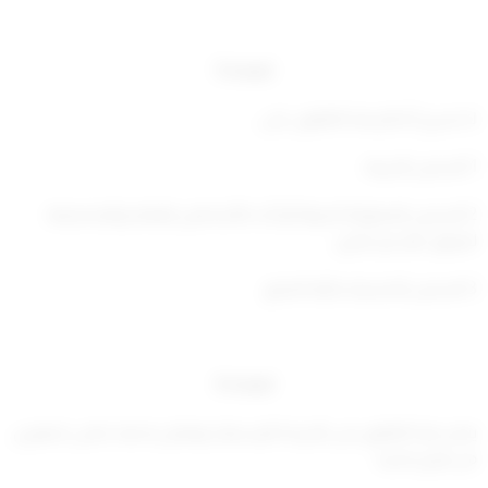
المادة 5
لا تسري أحكام هذا القانون على:
1-السفن الحربية.
2-السفن المملوكة للدولة أو أحد الأشخاص العامة والمخصصة
لمرفق عام غير تجاري.
3-السفن الخشبية بدائية الصنع.
المادة 6
ينشر هذا القانون في الجريدة الرسمية، ويعمل به بعد مضي شهرين
من تاريخ نشره.