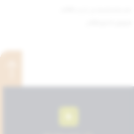
صدر بقصر السيف في: 3 رجب 1400هـ.
الموافق: 18 مايو 1980م.