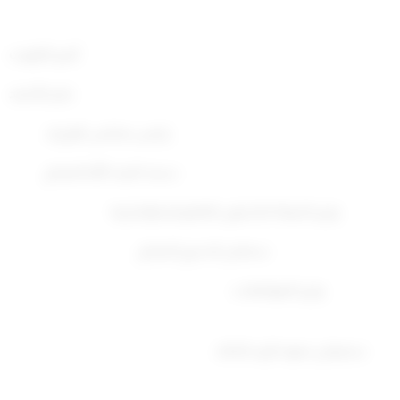
أمير الكويت
جابر الأحمد
رئيس مجلس الوزراء
سعد العبد الله الصباح
وزير الدولة للشئون القانونية والإدارية
سلمان الدعيج الصباح
وزير المواصلات
سليمان حمود الزيد الخالد