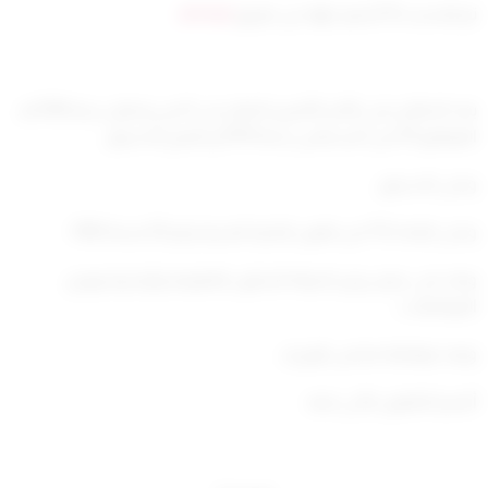
تم التحديث 10 أشهر ago عن طريق
ahmad
بعد الاطلاع على الأمر الأميري الصادر في 4 من رمضان سنة 1396هـ
الموافق 29 من أغسطس سنة 1976م بتنقيح الدستور،
وعلى الدستور،
وعلى المادة 113 من قانون التجارة البحرية رقم 28 لسنة 1980،
وبناء على عرض وزير الدولة للشئون القانونية والإدارية ووزير
المواصلات،
وبعد موافقة مجلس الوزراء،
أصدرنا القانون الآتي نصه: