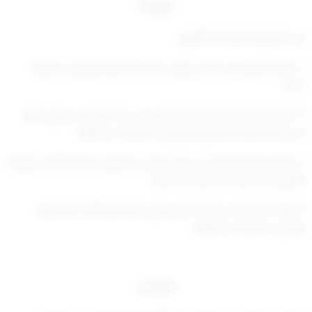
المادة 1
في تطبيق أحكام هذا القانون:
1- يقصد بالربان أي شخص يتولى قيادة السفينة ويكون مسئولا
عنها.
2- يقصد بضباط الملاحة أي شخص من غير المرشدين يتولى فعلا
تسيير السفينة أو مناورتها ويكون مسئولاً عن النوبة.
3- يقصد بكبير المهندسين أي شخص مسئول بصفة دائمة عن إدارة
القوى الميكانيكية المحركة للسفينة.
4-يقصد بالمهندس أي شخص يتولى فعلا إدارة آلات السفينة
ويكون مسئولا عن النوبة.
المادة 2