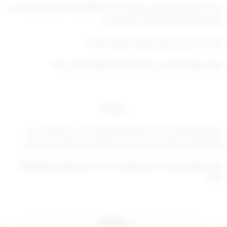
وعلى المرسوم بالقانون رقم 38 لسنة 1980 بإصدار قانون المرافعات
المدنية والتجارية والقوانين المعدلة له ،،
وبناء على عرض وزير الدولة للشئون البلدية
وبعد موافقة مجلس الوزراء اصدرنا القانون الآتي نصه:
مادة (1)
يحظر تأجير الوحدات السكنية او اجزائها لسكن غير العائلات في
المناطق السكنية التي يصدر بتحديدها قرار من المجلس البلدي.
ويقع باطلا ولا يرتب أي أثر قانونی کل عقد أو اتفاق يتم بالمخالفة
لذلك.
مادة (2)