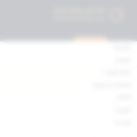
استشارة قانونية
الرئيسية
القوانين
أحكام التمييز
مرسوم بالقانون رقم 125 لسنة
1992م في شأن حظر اسكان غير
المحكمة الدستورية
العائلات في بعض المناطق السكنية
الأحكام
[arm_download item_id="1591"]
القرارات
إتصل بنا