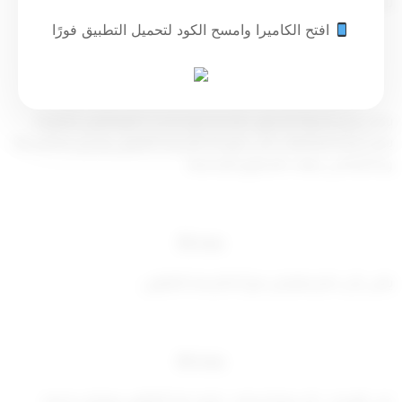
شاغلها.
افتح الكاميرا وامسح الكود لتحميل التطبيق فورًا
مادة (4)
يصدر وزير الدولة للشئون البلدية قرارا بتحديد الموظفين المنوط
بهم ضبط المخالفات التي تقع لأحكام هذا القانون وتحرير محاضر بها
واحالتها الى جهات التحقيق المختصة.
مادة (5)
يلغي كل حكم يتعارض مع أحكام هذا القانون .
مادة (6)
على الوزراء – كل فيما يخصه – تنفيذ هذا القانون ويعمل به بعد