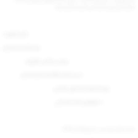
شهر من تاريخ نشره في الجريدة الرسمية.
أمير الكويت
جابر الأحمد الصباح
رئيس مجلس الوزراء
سعد العبد الله السالم الصباح
وزير الدولة للشئون البلدي
د. ابراهیم ماجد الشامي
صدر بقصر بيان في: 3 ربيع الآخر 1913ه