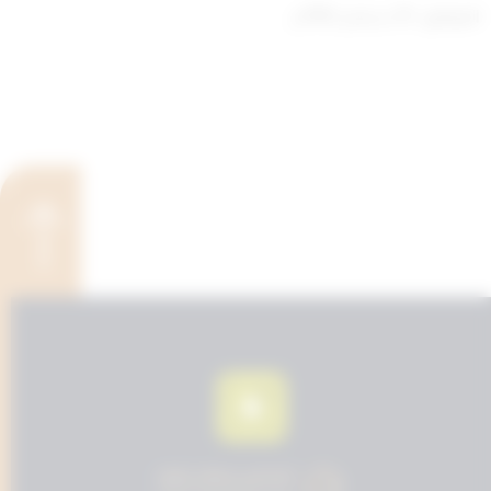
الموافق : 29 سبتمبر 1992م