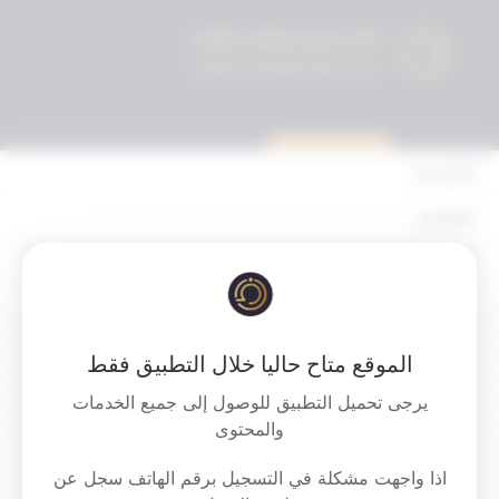
استشارة قانونية
الرئيسية
القوانين
أحكام التمييز
‏‏‏محكمة النقض الاماراتية – مجموعة الأحكام
المحكمة الدستورية
والمبادئ القانونية الصادرة من هيئة توحيد
الأحكام
المبادئ القضائية الاتحادية والمحلية وعن
الموقع متاح حاليا خلال التطبيق فقط
الدوائر الجزائية بمحكمة النقض
القرارات
يرجى تحميل التطبيق للوصول إلى جميع الخدمات
والمحتوى
إتصل بنا
Download PDF
اذا واجهت مشكلة في التسجيل برقم الهاتف سجل عن