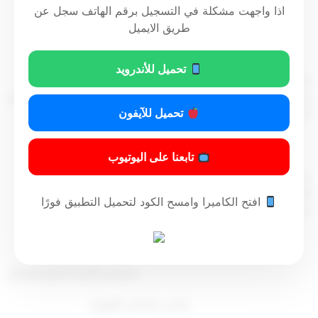
اذا واجهت مشكلة في التسجيل برقم الهاتف سجل عن
رسمنا بالآتي
طريق الايميل
مادة أولى
تحميل للأندرويد
ينقل إلى وزير الداخلية، الإشراف على قوة الإطفاء العام، ويباشر
جميع الاختصاصات المقررة للوزير المختص وفقا لأحكام القانون رقم
تحميل للآيفون
13 لسنة 2020 المشار إليه .
مادة ثانية
تابعنا على اليوتيوب
على رئيس مجلس الوزراء والوزراء – كل فيما يخصه – تنفيذ هذا
المرسوم ، ويعمل به من تاريخ صدوره ويلغي كل نص يخالف أحکام
افتح الكاميرا وامسح الكود لتحميل التطبيق فورًا
هذا المرسوم ، وينشر في الجريدة الرسمية.
ولي العهد
مشعل الأحمد الجابر الصباح
رئيس مجلس الوزراء