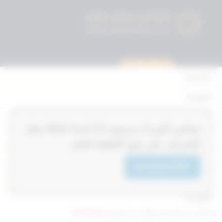
استشارة قانونية
الرئيسية
القوانين
أحكام التمييز
‏‏‏مجلس الوزراء مرسوم 12‎‎‎ لسنة 2022‎‎‎ بنقل
المحكمة الدستورية
الاشراف على قوة الاطفاء العام
الأحكام
Download PDF
القرارات
إتصل بنا
تم التحديث 9 أشهر ago عن طريق
Mrmarwan