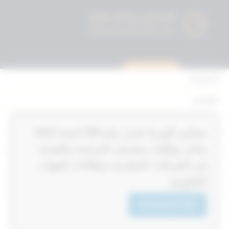
استشارة قانونية
الرئيسية
القوانين
أحكام التمييز
‏‏‏مجلس الوزراء قرار رقم 399‎‎‎ لسنة 2012‎‎‎
المحكمة الدستورية
بشان وظائف مشرفي الحراسة والتغذية
الأحكام
في الشركات المتقدمة بعطاءات للجهات
الحكومية
القرارات
إتصل بنا
Download PDF