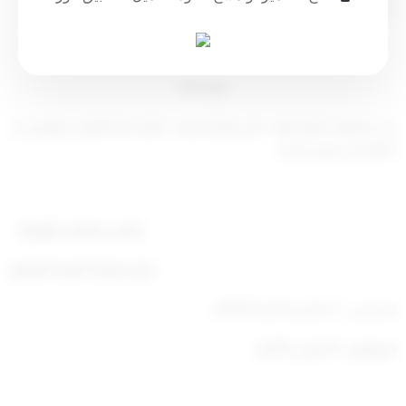
عطاء يخالف هذا الشرط .
مادة (2)
على الجهات المختصة – كل فيما يخصه – تنفيذ هذا القرار ،
ويعمل به
اعتبارا من تاريخ نشره.
رئيس مجلس الوزراء
جابر مبارك الحمد الصباح
صدر في : 1 جمادى الآخرة 1433هـ
الموافق : 22 أبريل 2012م