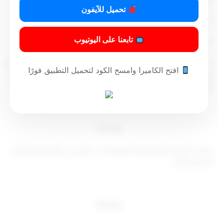
تحميل للآيفون
1 – التوقف عن ممارسة العمل الهندسي .
تابعنا على اليوتيوب
2- انتفاء أحد شروط استحقاق العلاوة الاجتماعية.
3- التخلف عن تحديث البيانات الشخصية في المواعيد التي يتم تحديدها
افتح الكاميرا وامسح الكود لتحميل التطبيق فورًا
من قبل البرنامج على أن يتم إعادة صرفها في الشهر
التالي من تاريخ
تحديث بياناته .
مادة (3)
تصرف العلاوة التشجيعية الموضحة في القرار من أول الشهر
التالي
لتقديم الطلب
.
مادة (4)