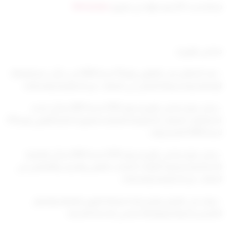
تم التحديث 8 أشهر ago عن طريق
Mrmarwan
مجلس الوزراء
– بعد الاطلاع على القانون رقم 19 لسنة 2000 في شأن دعم العمالة
الوطنية وتشجيعها للعمل في الجهات غير الحكومية
وتعديلاته
،
– وعلى قرار مجلس الوزراء رقم (185) لسنة 2001 بشأن تحديد
اختصاصات الجهات الحكومية المعنية بتطبيق أحكام القانون
رقم (19)
لسنة 2000 المشار إليه ،
– وعلى قرار مجلس الوزراء رقم (391) لسنة 2001 بشأن العلاوة
الاجتماعية وعلاوة الأولاد لأصحاب المهن والحرف والعاملين
في
الجهات غير الحكومية وتعديلاته ،
– وبناء على اقتراح برنامج إعادة هيكلة القوى العاملة والجهاز
التنفيذي للدولة وموافقة مجلس الخدمة المدنية ،