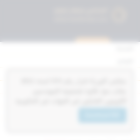
استشارة قانونية
الرئيسية
القوانين
أحكام التمييز
‏‏‏مجلس الوزراء قرار رقم 374‎‎‎ لسنة 2011‎‎‎
المحكمة الدستورية
بشان منح علاوة تشجيعية للمهندسين
الأحكام
الكويتيين العاملين في الجهات غير الحكومية
القرارات
Download PDF
إتصل بنا