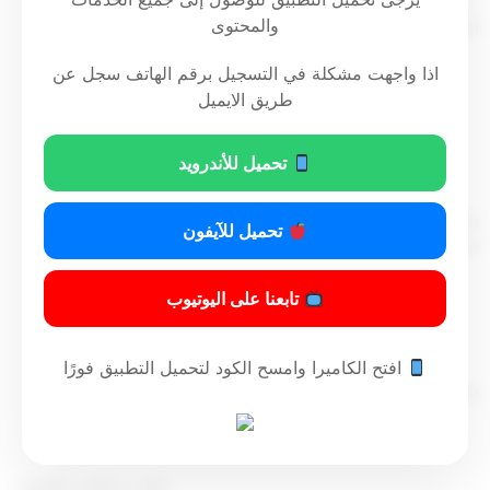
– وعلى المرسوم رقم 125 لسنة 2023 بتشكيل مجلس الخدمة
والمحتوى
المدنية،
اذا واجهت مشكلة في التسجيل برقم الهاتف سجل عن
طريق الايميل
قرر
تحميل للأندرويد
مادة أولى
يفـوض نـائـب رئيس مجلـس الـوزراء ووزير الدولة لشئون مجلـس
تحميل للآيفون
الـوزراء في رئاسـة مجلس الخدمة المدنية.
تابعنا على اليوتيوب
مادة ثانية
افتح الكاميرا وامسح الكود لتحميل التطبيق فورًا
يعمل بهذا القرار من تاريخ صدوره، وينشر في الجريدة الرسمية.
رئيس مجلس الوزراء