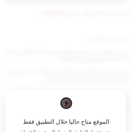
تم التحديث 8 أشهر ago عن طريق
Mrmarwan
رئيس مجلـس الـوزراء ،
– بعـد الاطلاع علـى المـرسـوم بالقانون رقـم 15 لسنة 1979 في شـأن
الخدمـة المدنيـة والقوانين المعدلة له ،
– وعلـى المرسـوم بالقانون رقـم 116 لسـنة 1992 في شـأن التنظيم
الإداري وتحديـد الاختصاصات والتفويض فيها ،
– وعلـى المرسـوم الصـادر في 7 مـن جمــادى الأولى سـنـة 1399هـ
الموافـق 4 مـن إبـريـل سنة 1979م في شأن نظام الخدمة المدنية
والمراسيم المعدلة له ،
– وعلى المرسوم رقم 116 لسنة 2023 بتشكيل الوزارة ،
الموقع متاح حاليا خلال التطبيق فقط
يرجى تحميل التطبيق للوصول إلى جميع الخدمات