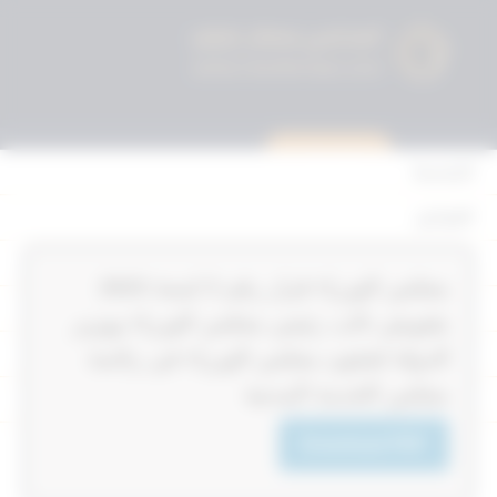
استشارة قانونية
الرئيسية
القوانين
أحكام التمييز
‏‏‏مجلس الوزراء قرار رقم 3‎‎‎ لسنة 2023‎‎‎
المحكمة الدستورية
بتفويض نائب رئيس مجلس الوزراء ووزير
الأحكام
الدولة لشئون مجلس الوزراء في رئاسة
مجلس الخدمة المدنية
القرارات
إتصل بنا
Download PDF