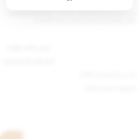
على كل من وزير الدولة لشئون الاتصالات، ووزير المالية تنفيذ هذا
القرار ، ويعمل به من تاريخ نشره في الجريدة الرسمية .
رئيس مجلس الوزراء
أحمد نواف الأحمد الصباح
صدر في: 29 ربيع الآخر 1445ه
الموافق: 13 نوفمبر 2023م