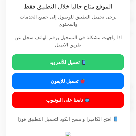
الموقع متاح حاليا خلال التطبيق فقط
– وبناء على عرض كل من وزير الدولة لشئون الاتصالات، ووزير
يرجى تحميل التطبيق للوصول إلى جميع الخدمات
المالية،
والمحتوى
– وبعد موافقة مجلس الوزراء ،
اذا واجهت مشكلة في التسجيل برقم الهاتف سجل عن
طريق الايميل
قرر
تحميل للأندرويد
مادة أولى
تحميل للآيفون
نقل كافة اختصاصات إبرام وتوقيع العقود وتحصيل الثمن الواقعة
على أملاك الدولة العقارية الخاصة المتعلقة بالمنشآت والأراضي
تابعنا على اليوتيوب
والاستغلالات المخصصة للهيئة العامة للاتصالات وتقنية
المعلومات ، من وزارة المالية إلى الهيئة .
افتح الكاميرا وامسح الكود لتحميل التطبيق فورًا
مادة ثانية