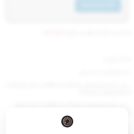
Download PDF
تم التحديث 8 أشهر ago عن طريق
Mrmarwan
مجلس الوزراء
– بعد الاطلاع على الدستور ،
– وعلى المرسوم بالقانون رقم 105 لسنة 1980 في شأن نظام أملاك
الدولة والقوانين المعدلة له ،
– وعلى المرسوم بالقانون رقم 116 لسنة 1992 في شأن التنظيم
الإداري وتحديد الاختصاصات والتفويض فيها،
– وعلى القانون رقم 33 لسنة 2016 في شأن بلدية الكويت المعدل
بالقانون رقم 1 لسنة 2018،