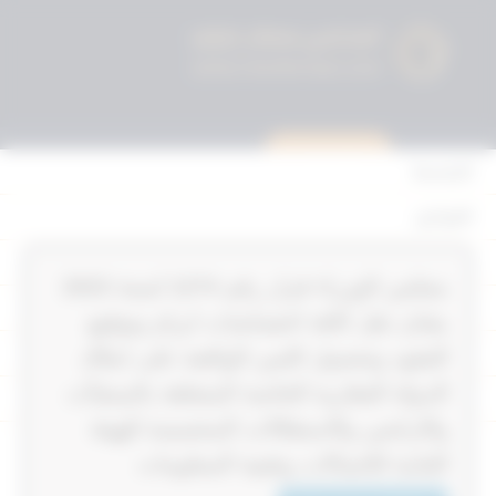
استشارة قانونية
الرئيسية
القوانين
أحكام التمييز
‏‏‏مجلس الوزراء قرار رقم 1274‎‎‎ لسنة 2023‎‎‎
المحكمة الدستورية
بشان نقل كافة اختصاصات ابرام وتوقيع
الأحكام
العقود وتحصيل الثمن الواقعة على املاك
الدولة العقارية الخاصة المتعلقة بالمنشآت
القرارات
والاراضي والاستغلالات المخصصة للهيئة
إتصل بنا
العامة للاتصالات وتقنية المعلومات