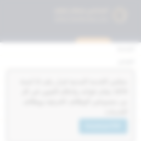
استشارة قانونية
الرئيسية
القوانين
أحكام التمييز
‏‏‏مجلس الخدمة المدنية قرار رقم 11‎‎‎ لسنة
المحكمة الدستورية
1979‎‎‎ بشان قواعد واحكام التعيين في كل
الأحكام
من مجموعتي الوظائف الحرفية ووظائف
الخدمات
القرارات
إتصل بنا
Download PDF