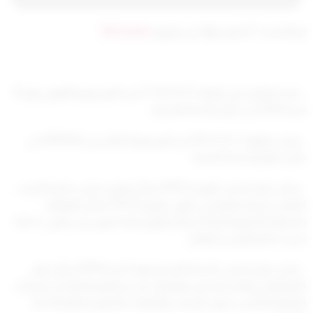
تم التحديث 7 أشهر ago عن طريق
Mrmarwan
– بعد الاطلاع على المواد 12، 14، 16، 37 من المرسوم بالقانون رقم 15
لسنة 1979 فى شأن الخدمة المدنية .
– وعلى المواد 3، ،8،7،6، 93 من المرسوم الصادر
في 1979/4/4 في
شأن نظام الخدمة المدنية .
– وعلى قرار مجلس الوزراء 70/53 بشأن تعيين خريجي مركز التدريب
المهنى بدرجة صانع فني دقيق ، وقراره 73/33
بشأن التوظف
بالاجهزة الحكومية وذلك فيما يتعلق باعادة تعيين
من تنتهى
خدمته
بسبب الانقطاع عن
العمل .
– وعلى قرار مجلس الخدمة المدنية رقم 3 لسنة 1979
بشأن نقل
الموظفين والمستخدمين والعمال من درجاتهم الحالية الى الدرجات
المقابلة لها في جدول الدرجات والمرتبات الملحق بنظام
الخدمة