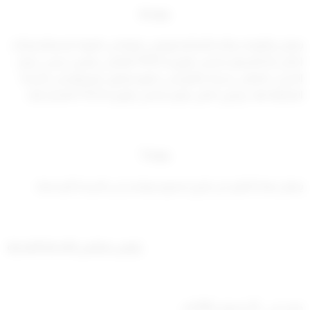
مادة 6
يعمل بالقواعد والاحكام المنصوص عليها في المواد
السابقة وذلك
اخلال بأحكام قرار مجلس الوزراء 70/53
القاضى بتعيين خريجي مركز
التدريب المهنى بدرجة صانع فني دقيق فيكون تعييتهم في الدرجة
المقابلة لها ، ودون
اخلال بقرار مجلس الوزراء 73/33
المشار اليه .
مادة 7
يعمل بهذا القرار من تاريخ صدوره وينشر في الجريدة الرسمية .
رئيس مجلس الخدمة المدنية
صدر في : 25 شعبان 1399هـ