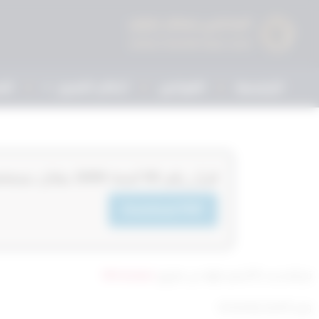
الرئيسية
القوانين
أحكام التمييز
الم
‏‏‏قرار رقم 59‎‎‎ لسنة 2009‎‎‎ بشان مستحضرات التجميل
Download PDF
تم التحديث 8 أشهر ago عن طريق
Mrmarwan
وزير التجارة والصناعة