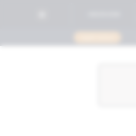
96525515599+
استشارة قانونية