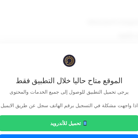
لسلع وتحديد أسعار بعضها .
التجارية.
الموقع متاح حاليا خلال التطبيق فقط
يرجى تحميل التطبيق للوصول إلى جميع الخدمات والمحتوى
قرر
اذا واجهت مشكلة في التسجيل برقم الهاتف سجل عن طريق الايميل
مادة أولى
تحميل للأندرويد
تحتوي أو يدخل في صناعتها مادة (الديوكسان (1) الضارة بصحة الإنسان.