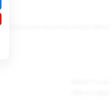
على الجهات المختصة كل فيما يخصه تنفيذه ويعمل به من تاريخ صدوره
صدر في : 14 صفر 1430هـ
الموافق : 9 فبراير 2009
م