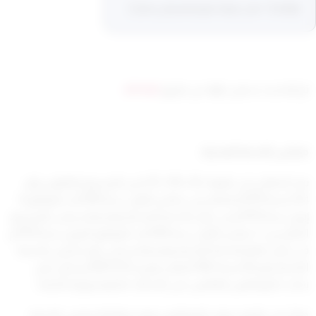
[arm_download item_id="2346"]
تم التحديث سنتين ago عن طريق
ahmad
مجلس الخدمة المدنية،
بعد الاطلاع على المواد (12)، (19)، (37) من المرسوم بالقانون رقم
(15) لسنة 1979م الصادر في جمادى الأولى سنة 1399هـ، الموافق 4
إبريل سنة 1979م في شأن الخدمة المدنية وتعديلاته، وعلى المرسوم
الصادر في 7 جمادى الأولى سنة 1399هـ، الموافق 4 إبريل سنة 1979م
في شأن نظام الخدمة المدنية وتعديلاته، وعلى قرار مجلس الخدمة
المدنية رقم (6) لسنة 1981 الصادر بتاريخ 1981/9/22م بشأن منح
بدلات للموظفين القائمين على الخدمات الطبية بوزارة الصحة،
وبناءً على اقتراح ديوان الموظفين وبعد موافقة مجلس الخدمة