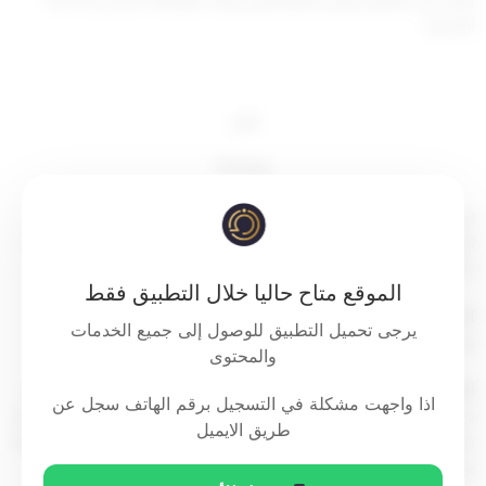
المدنية،
قرر:
مادة (1)
يمنح الموظفون الكويتيون بمجموعة الوظائف العامة الشاغلون
للوظائف ذات الطابع الفني المرتبطة بالخدمة الطبية والمبينة أدناه –
مكافأة تشجيعية على النحو التالي:
الموقع متاح حاليا خلال التطبيق فقط
الفئة (أ)
من الجدول المرافق : اختصاصي نطق وسمع – فني نطق
يرجى تحميل التطبيق للوصول إلى جميع الخدمات
وسمع.
والمحتوى
الفئة (ب)
من الجدول المرافق : مدير مركز الأطراف الصناعية – نائب
اذا واجهت مشكلة في التسجيل برقم الهاتف سجل عن
مدير مركز الأطراف الصناعية اختصاصي أطراف صناعية – فني أطراف
طريق الايميل
صناعية – فني نماذج علاجية مساعد فني نماذج علاجية – فني تخطيط
سمع – مساعد فني تخطيط سمع.