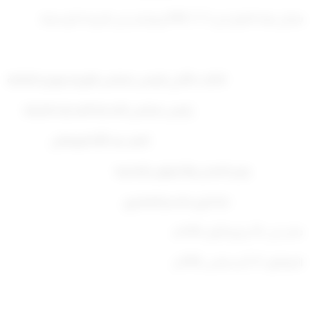
يعمل بهذا القرار من 1/ 7/ 1995م وينشر في الجريدة الرسمية.
النائب الثاني لرئيس مجلس الوزراء ووزير المالية
رئيس مجلس الخدمة المدنية بالنيابة
ناصر عبد الله الروضان
وزير العدل والشؤون الإدارية
مشاري جاسم العنجري
صدر في: 24 ربيع الأول 1416هـ
الموافق: 21 أغسطس 1995م.