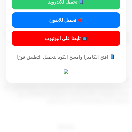
تحميل للأندرويد
تحميل للآيفون
مادة (2)
يجوز بعد موافقة رئيس مجلس الخدمة المدنية بالنيابة إضافة وظائف
تابعنا على اليوتيوب
أخرى إلى الوظائف المبينة في
المادة (1).
افتح الكاميرا وامسح الكود لتحميل التطبيق فورًا
مادة (3)
تأخذ المكافأة التشجيعية حكم المرتب فتصرف كاملة أو مخفضة تبعًا
له – ولا يجوز الجمع بينها وبين بدل التمثيل أو بدل طبيعة العمل، كما
يوقف صرفها في حالة نقل أو ندب الموظف لوظيفة من غير
الوظائف المشمولة بالمادة (1) من هذا القرار .
مادة (4)