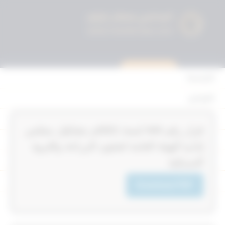
استشارة قانونية
الرئيسية
القوانين
أحكام التمييز
‏‏‏قرار رقم 444‎‎‎ لسنة 2021‎‎‎م بتشكيل مجلس
المحكمة الدستورية
إدارة الهيئة العامة لشئون الزراعة والثروة
الأحكام
السمكية
القرارات
Download PDF
إتصل بنا