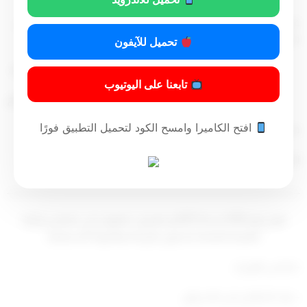
على وزير الدولة لشئون البلدية تنفيذ هذا القرار، ويعمل به من تاريخ
صدوره، وينشر في الجريدة الرسمية.
تحميل للآيفون
رئيس مجلس الوزراء
تابعنا على اليوتيوب
صباح خالد الحمد الصباح
افتح الكاميرا وامسح الكود لتحميل التطبيق فورًا
صدر في: 10 رمضان 1442 ه
الموافق: 22 إبريل 2021 م
قرار رقم 893 لسنة 2021م بتعيين عضوين في مجلس إدارة
الهيئة العامة لشئون الزراعة والثروة السمكية
-مجلس الوزراء،
– بعد الاطلاع على الدستور،