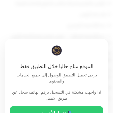
4 – الرئيس التنفيذي لشركة مطاحن الدقيق والمخابز الكويتية .
5- علاء حمد الرومي.
6 – عبد الله محمد الدوسري.
7 – عبد الله محمد الدماك رئيس مجلس إدارة الاتحاد الكويتي
للمزارعين.
8 – عبد الحكيم أحمد الأحمد رئيس مجلس إدارة الاتحاد العام
لمنتجي الألبان الطازجة.
الموقع متاح حاليا خلال التطبيق فقط
9 – ظاهر محمد الصويان رئيس الاتحاد الكويتي لصيادي
يرجى تحميل التطبيق للوصول إلى جميع الخدمات
الأسماك .
والمحتوى
10 – مطر عبيد الله الديحاني.
اذا واجهت مشكلة في التسجيل برقم الهاتف سجل عن
طريق الايميل
11 – مشعل عبيد مرضي العنزي.
مادة ثانية
تحميل للأندرويد