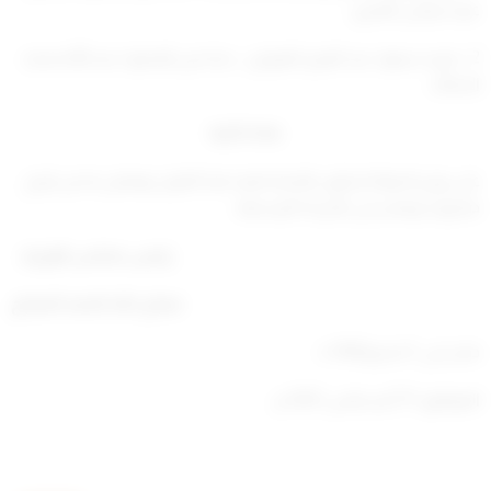
عبيد مرضي العنزي.
2 – فريد سعود عبد العزيز الفوزان – بدلا من العضو ا عبد الله محمد
الدماك.
مادة ثانية
على وزير الدولة لشئون البلدية تنفيذ هذا القرار، ويعمل به من تاريخ
صدوره، وينشر في الجريدة الرسمية.
رئيس
مجلس
الوزراء
صباح خالد الحمد الصباح
صدر في: 3 محرم
1443 ه
الموافق: 11 أغسطس 2021 م