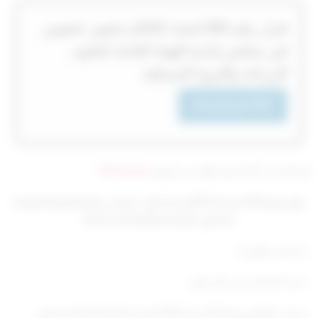
‏‏‏قرار رقم 893‎‎‎ لسنة 2021‎‎‎م بتعيين عضوين
في مجلس إدارة الهيئة العامة لشئون
الزراعة والثروة السمكية
Download PDF
تم التحديث 10 أشهر ago عن طريق
Mrmarwan
قرار رقم 444 لسنة 2021م بتشكيل مجلس إدارة الهيئة العامة
لشئون الزراعة والثروة السمكية
– مجلس الوزراء،
– بعد الاطلاع على الدستور،
– وعلى القانون رقم 94 لسنة 1984 بإنشاء الهيئة العامة لشئون