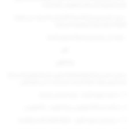
الزراعة والثروة السمكية، والقوانين المعدلة له،
– وعلى المرسوم رقم 42 لسنة 2021 بنقل الاشراف على الهيئة
العامة لشئون الزراعة والثروة السمكية،
– وبناء على عرض وزير الدولة لشئون البلدية،
قرر
مادة أولى
يشكل مجلس إدارة الهيئة العامة لشئون الزراعة والثروة السمكية
لمدة أربع سنوات قابلة للتجديد لمرة واحدة، على النحو التالي:
1 – د. محمد داوود الأحمد رئيسا لمجلس الإدارة.
2 – م. أحمد عبد الله المنفوحي بلدية الكويت – نائبا للرئيس.
3 – د. ريم غازي سعود الفليج الهيئة العامة للغذاء والتغذية.