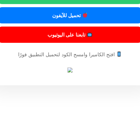
تحميل للآيفون
تابعنا على اليوتيوب
افتح الكاميرا وامسح الكود لتحميل التطبيق فورًا