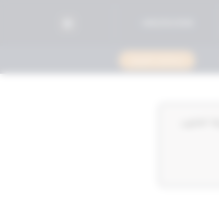
96525515599+
استشارة قانونية
زير الدولة لشئون