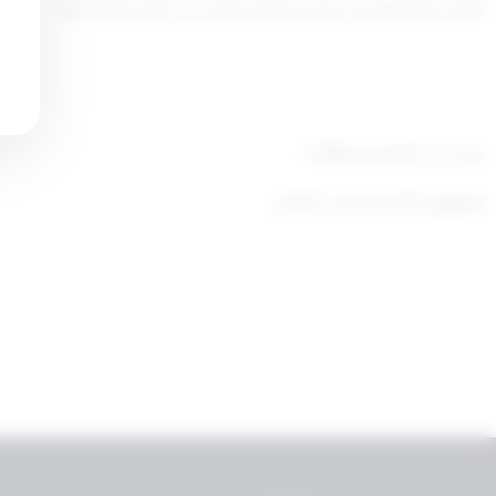
يعمل بهذا القرار من تاريخ صدوره، وينشر في الجريدة الرسمية.
صدر في: 20 المحرم 1444 ه
الموافق: 18 أغسطس 2022 م