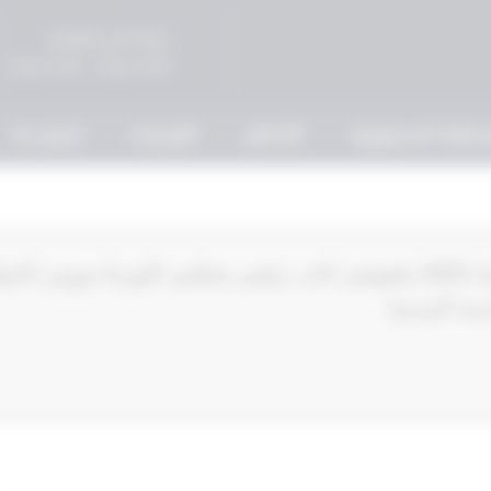
صباحاً في المحاكم
5:00 مساءً - 9:00 مساءً
حكمة الدستورية
الأحكام
القرارات
إتصل بنا
‏‏‏قرار رئيس مجلس الوزراء رقم 6‎‎‎ لسنة 2022‎‎‎ بتفويض نائب رئيس مجلس الوزراء وو
ة المدنية