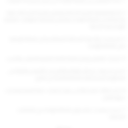
1- أعداد المقيمين من العمالة الوافدة في تاريخ صدور تلك القرارات
2- الخطة الوطنية للتنمية الشاملة والبرامج الزمنية المشتملة عليها،
واحتياجاقا من العمالة الوافدة، والبرامج المنظمة المؤهلات المهنية
الواردة بهذه الخطة.
3- السياسات والخطط المختلفة المتعلقة بإحلال العمالة الوطنية
محل العمالة الوافدة
4- مخرجات التعليم، وبرامج الهيئة العامة للتعليم التطبيقي والتدريب
5-مدى استيعاب وسائل الوقاية والعلاج من الأمراض والأوبئة في
المنظومة الصحية للبلاد للعمالة القادمة من الخارج.
6- تحديد الفئات المستثناة في ضوء احتياجات خطة التنمية ومباسات
سوق العمل.
7- تحديد سياسات حظر تحويل العمالة الوافدة بين القطاعات
المختلفة.