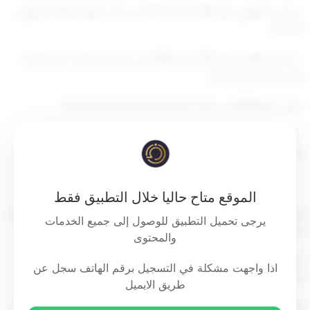
– وعلى القانون رقم (109) لسنة 2013 في شأن الهيئة العامة للقوى
العاملة،
– وعلى القانون رقم (76) لسنة 2019 في شأن الجامعات الحكومية –
وعلى المرسوم الصادر
بتاريخ 1979/4/4 في شأن نظام الخدمة المدنية وتعديلاته
– وافق مجلس الأمة على القانون الآتي نصه، وقد صدقنا عليه
وأصدرناه:
مادة (1)
الموقع متاح حاليا خلال التطبيق فقط
الغاية تطبيق أحكام هذا القانون يقصد بالمصطلحات والعبارات الآتية،
يرجى تحميل التطبيق للوصول إلى جميع الخدمات
المعاني المبينة قرين كل منها:
والمحتوى
1. الوزير المختص:
الوزير الذي يحدده مجلس الوزراء التطبيق أحكام
اذا واجهت مشكلة في التسجيل برقم الهاتف سجل عن
هذا القانون
طريق الايميل
2 العمالة الوافدة:
العمالة التي يسمح لها بالعمل داخل دولة الكويت