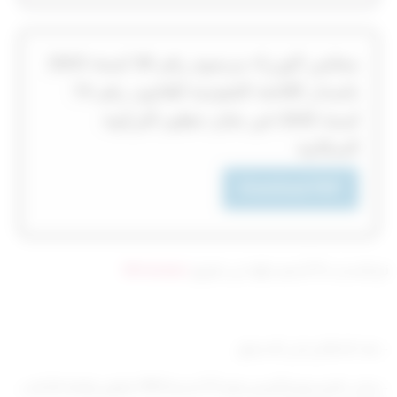
‏‏‏مجلس الوزراء مرسوم رقم 38‎‎‎ لسنة 2023‎‎‎
باصدار اللائحة التنفيذية للقانون رقم 74‎‎‎
لسنة 2020‎‎‎ في شان تنظيم التركيبة
السكانية
Download PDF
تم التحديث 10 أشهر ago عن طريق
Mrmarwan
– بعد الاطلاع على الدستور،
– وعلى المرسوم الأميري رقم (17) لسنة 1959 بقانون إقامة الأجانب