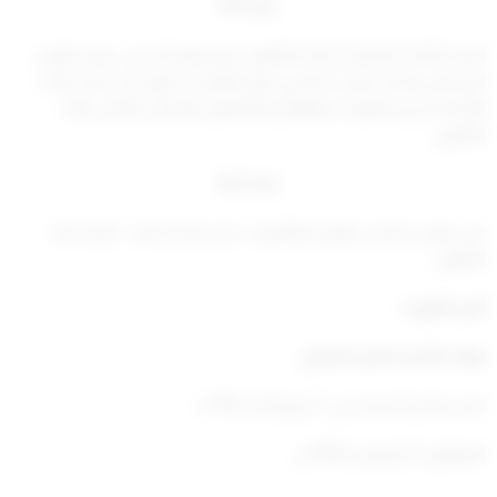
مادة (5)
تصدر اللائحة التنفيذية لهذا القانون بمرسوم بناء على عرض الوزير
المختص وذلك خلال سنة من تاريخ العمل به، وإلى أن تصدر هذه
اللائحة نسري القرارات واللوائح المعمول بها قبل العمل بهذا
القانون.
مادة (6)
على رئيس مجلس الوزراء والوزراء – كل فيما يخصه – تنفيذ هذا
القانون.
أمير الكويت
نواف الأحمد الجابر الصباح
صدر بقصر السيف في: 7 ربيع الآخر 1412 ه
الموافق: 22 نوفمبر 2020 م