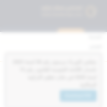
استشارة قانونية
الرئيسية
القوانين
أحكام التمييز
‏‏‏مجلس الوزراء مرسوم رقم 38‎‎‎ لسنة 2023‎‎‎
المحكمة الدستورية
باصدار اللائحة التنفيذية للقانون رقم 74‎‎‎
الأحكام
لسنة 2020‎‎‎ في شان تنظيم التركيبة
السكانية
القرارات
إتصل بنا
Download PDF