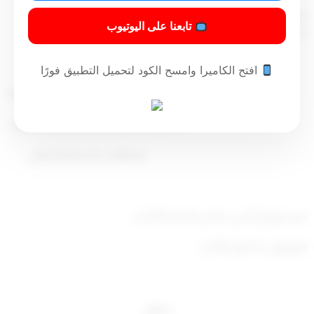
يعمل بهذا القرار من 2012/4/1 وينشر في الجريدة الرسمية ويلغى
تابعنا على اليوتيوب
كل حكم يتعارض مع أحكامه .
افتح الكاميرا وامسح الكود لتحميل التطبيق فورًا
نائب رئيس مجلس الوزراء ووزير المالية
رئيس مجلس الخدمة المدنية بالنيابة
مصطفى جاسم الشمالي
صدر بتاريخ 19 من جمادى الآخرة 1433 هـ
الموافق : 10 مايو 2012
م
جدول