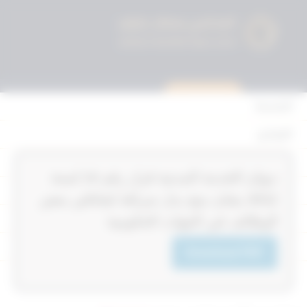
استشارة قانونية
الرئيسية
القوانين
أحكام التمييز
‏‏‏ديوان الخدمة المدنية قرار رقم 14‎‎‎ لسنة
المحكمة الدستورية
2012‎‎‎ بشان منح بدل صرافة لشاغلي بعض
الأحكام
الوظائف في الجهات الحكومية
القرارات
Download PDF
إتصل بنا