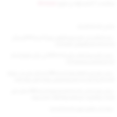
تم التحديث 7 أشهر ago عن طريق
Mrmarwan
مجلس الخدمة المدنية
– بعد الاطلاع على المرسوم بالقانون رقم 15 لسنة 1979م
بشأن
الخدمة المدنية والقوانين المعدلة له.
– وعلى المرسوم الصادر بتاريخ 4/ 4/ 1979 في شأن نظام
الخدمة
المدنية والمراسيم المعدلة له .
– وعلى قرار وزير المالية رقم 2 لسنة 1965 بششأن منح بدل صرافه
لأمناء الخزينة ومساعديهـم والصرافين والمحصلين
وتعديلاته ،
– وعلى قرار مجلس الخدمة المدنية رقم 6 لسنة 1980 بشأن منح
البدلات والعلاوات الإضافية والمكافآت التشجيعية .
– وبناء على اقتراح ديوان الخدمة المدنية ،