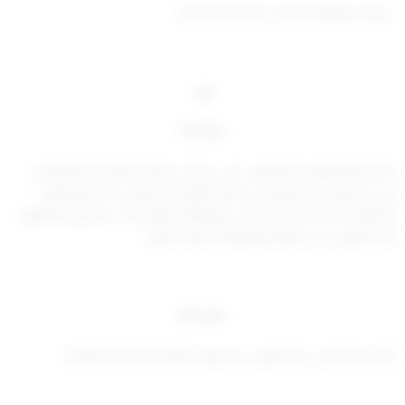
– وبعد موافقة مجلس الخدمة المدنية .
قرر
مادة (1)
يمنح الموظفون المعينون على درجات جدول المرتبات العام ومن
في حكمهم من المعينين بصفة مؤقتة الخاضعين لأحكام قانون
ونظام الخدمة المدنية شاغلي الوظائف الواردة في الجدول المرافق
لهذا القرار بدل صرافة بواقع 45 ديناراً شهرياً .
مادة (2)
يأخذ هذا البدل حكم المرتب فيصرف كاملاً أو مخفضاً تبعاً له.