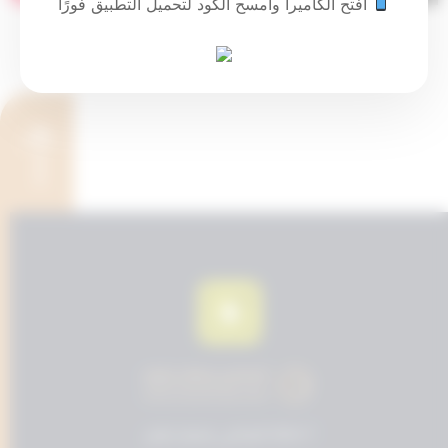
افتح الكاميرا وامسح الكود لتحميل التطبيق فورًا
© 2024 المحامي مسفر عايض