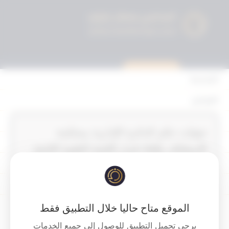
استشارة قانونية
الرئيسية
القوانين
أحكام التمييز
‏‏‏حيثيات حكم الدائرة الإدارية بمحكمة
المحكمة الدستورية
الاستئناف بإلغاء قرار اللجنة الطبية التابعة
الأحكام
للهيئة العامة لشئون ذوي الإعاقة باعتبار
المدعي لايعاني من الإعاقة و لايخضع
القرارات
للقانون 8‎‎‎ لسنة 2010‎‎‎ . وجاء الحكم منصفاً
إتصل بنا
الموقع متاح حاليا خلال التطبيق فقط
للمدعي بأن الغت القرار مع ما يترتب عليه
يرجى تحميل التطبيق للوصول إلى جميع الخدمات