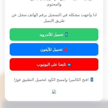
من آثار اخصها منحه شهادة اثبات اعاقة
والمحتوى
وحصوله على كافة المستحقات والمزايا
اذا واجهت مشكلة في التسجيل برقم الهاتف سجل عن
المقررة له بموجب القانون .
طريق الايميل
Download PDF
تحميل للأندرويد
تحميل للآيفون
تم التحديث 9 أشهر ago عن طريق
Mrmarwan
تابعنا على اليوتيوب
افتح الكاميرا وامسح الكود لتحميل التطبيق فورًا