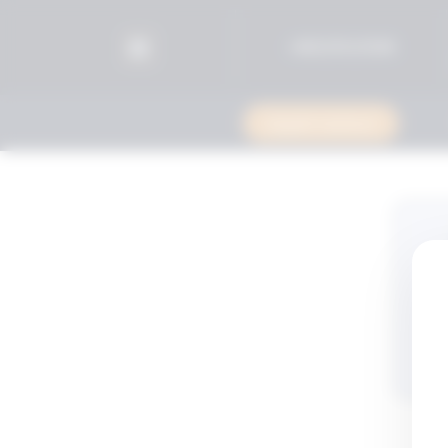
96525515599+
استشارة قانونية
قد
وا