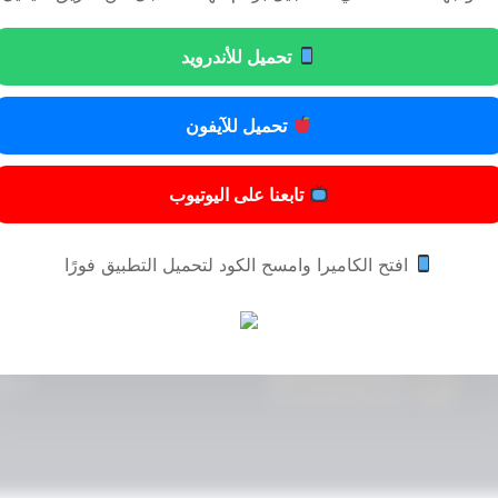
تحميل للأندرويد
تحميل للآيفون
تابعنا على اليوتيوب
افتح الكاميرا وامسح الكود لتحميل التطبيق فورًا
© 2024 المحامي مسفر عايض