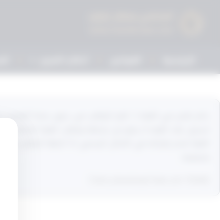
الرئيسية
القوانين
أحكام التمييز
الم
تسجيل عقد الهبه لا يمنع من صحتها وتنقلب الهبة الباطلة إلى ه
بتسليمه
[arm_download item_id="2540"]