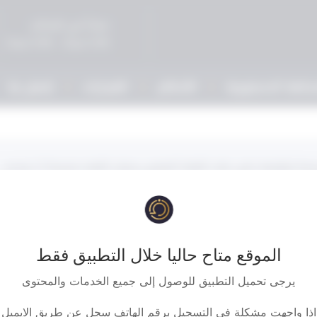
صباحاً في المحاكم
5:00 مساءً - 9:00 مساءً
حكمة الدستورية
الأحكام
القرارات
إتصل بنا
حكم نقض في الهبة 1. اقرار الواهب فى دعوى صحة التوقيع بصحة توقيعه على عقد الهبة العرفى يجعل الهبه صحيحة 2. وعدم
بة صحيحة اذا اجازها الواهب او ورثته . ولا يجوز القضاء ببطلان ع
الهبة لعدم إفراغه في الشكل الرسمي اذا أجازها الواهب او ورثته 4. ولا يجوز للواهب أو ورثته استرداد المال الموهوب الذي قام
الموقع متاح حاليا خلال التطبيق فقط
يرجى تحميل التطبيق للوصول إلى جميع الخدمات والمحتوى
اذا واجهت مشكلة في التسجيل برقم الهاتف سجل عن طريق الايميل