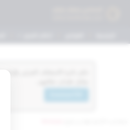
الرئيسية
القوانين
أحكام التمييز
الم
مقابل فقدان حقائبهم .
Download PDF
تم التحديث 8 أشهر ago عن طريق
Mrmarwan