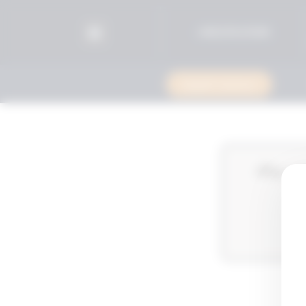
96525515599+
استشارة قانونية
بتعويض المدعين بما يعادل 2000‎‎‎ وحدة سحب وذلك