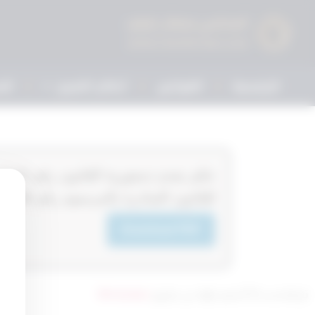
الرئيسية
القوانين
أحكام التمييز
الم
للقانون الصادرة بالمرسوم رقم 296‎‎‎ لسنة 2018‎‎‎م
Download PDF
تم التحديث 10 أشهر ago عن طريق
Mrmarwan