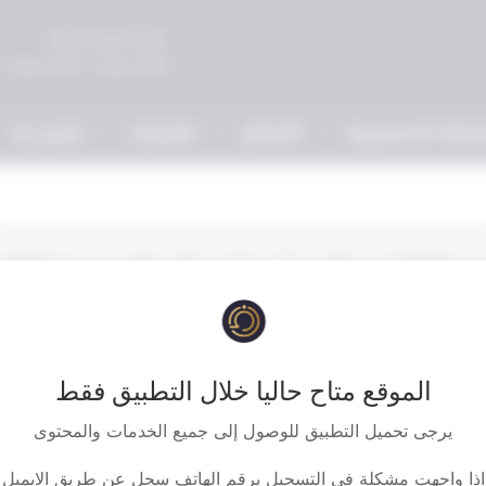
صباحاً في المحاكم
5:00 مساءً - 9:00 مساءً
حكمة الدستورية
الأحكام
القرارات
إتصل بنا
‏‏‏حكم بعدم دستورية القانون رقم 13‎‎‎ لسنة 2018‎‎‎ في شأن حظر تعارض المصالح وسقو
الموقع متاح حاليا خلال التطبيق فقط
يرجى تحميل التطبيق للوصول إلى جميع الخدمات والمحتوى
اذا واجهت مشكلة في التسجيل برقم الهاتف سجل عن طريق الايميل