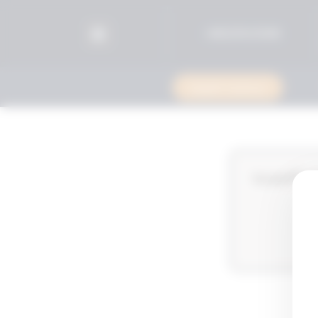
96525515599+
استشارة قانونية
ط اللائحة التنفيذية