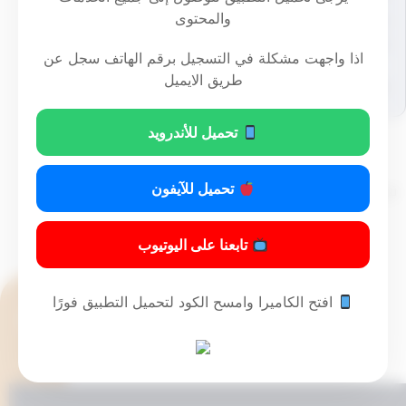
منه ... بأي طريق من طرق الطعن أمام
والمحتوى
القضاء || .
اذا واجهت مشكلة في التسجيل برقم الهاتف سجل عن
طريق الايميل
[arm_download item_id="1349"]
تحميل للأندرويد
تحميل للآيفون
تم التحديث سنتين ago عن طريق
تابعنا على اليوتيوب
افتح الكاميرا وامسح الكود لتحميل التطبيق فورًا