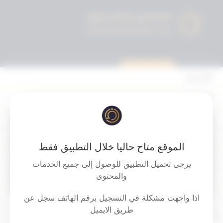
استشارة قانونية
الرئيسية
القوانين
أحكام التمييز
‏‏‏حكم المحكمة الدستورية بإبطال عضوية
المحكمة الدستورية
النائب بدر زايد الداهوم
الموقع متاح حاليا خلال التطبيق فقط
الأحكام
يرجى تحميل التطبيق للوصول إلى جميع الخدمات
Download PDF
والمحتوى
القرارات
اذا واجهت مشكلة في التسجيل برقم الهاتف سجل عن
إتصل بنا
طريق الايميل
تم التحديث 10 أشهر ago عن طريق
Mrmarwan