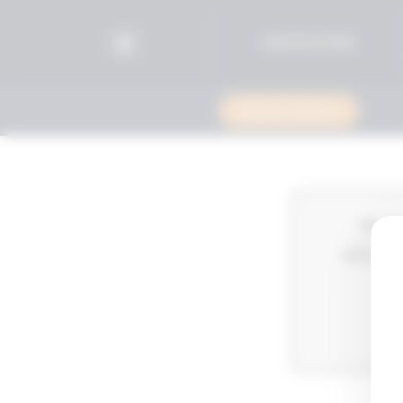
96525515599+
استشارة قانونية
ة الأخيرة من المادة 35‎‎‎ من قانون هيئة
اجمالية