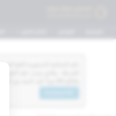
الرئيسية
القوانين
أحكام التمييز
الم
الشرطة . والذي يترتب عليه أحقية ال
والبالغ 695‎‎‎ يوماً على الرغم من اعتماد جهة عمل المورث صرف 165‎‎‎ يوماً .
Download PDF