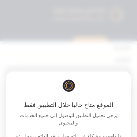
استشارة قانونية
الرئيسية
القوانين
أحكام التمييز
‏‏‏حكم الدائرة الجزائية في محكمة التمييز
المحكمة الدستورية
ببراءة جميع المتهمين في قضية شراء
الأحكام
الأصوات الانتخابية على اعتبار انها أعمال
الموقع متاح حاليا خلال التطبيق فقط
تحضيرية تمت قبل صدور مرسوم الدعوة
القرارات
يرجى تحميل التطبيق للوصول إلى جميع الخدمات
للانتخابات
إتصل بنا
والمحتوى
Download PDF
اذا واجهت مشكلة في التسجيل برقم الهاتف سجل عن