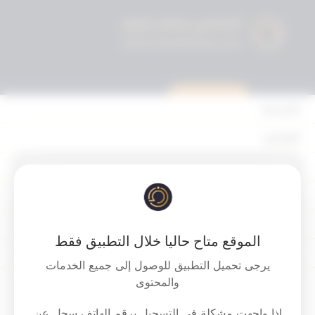
استشارة قانونية
الرئيسية
القوانين
أحكام التمييز
‏‏‏حكم الدائرة الإدارية الأولى بمحكمة التمييز
المحكمة الدستورية
والقاضي بمنح الطاعنة شهادة اعاقة
الأحكام
متوسطة ودائمة وصرف مايترتب على ذلك
الموقع متاح حاليا خلال التطبيق فقط
من ميزات وحقوق بسبب اصابتها بمرض
القرارات
يرجى تحميل التطبيق للوصول إلى جميع الخدمات
السرطان .
إتصل بنا
والمحتوى
Download PDF
اذا واجهت مشكلة في التسجيل برقم الهاتف سجل عن