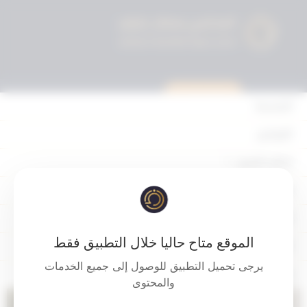
استشارة قانونية
الرئيسية
القوانين
أحكام التمييز
جريمة الرشوه
المحكمة الدستورية
الأحكام
الموقع متاح حاليا خلال التطبيق فقط
القرارات
تم التحديث سنتين ago عن طريق
ahmad
يرجى تحميل التطبيق للوصول إلى جميع الخدمات
إتصل بنا
مشغل
والمحتوى
الفيديو