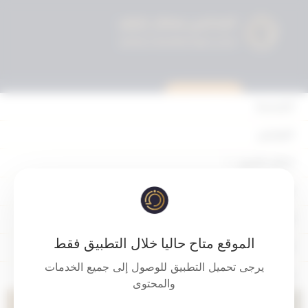
استشارة قانونية
الرئيسية
القوانين
أحكام التمييز
تحريات المباحث
المحكمة الدستورية
الأحكام
الموقع متاح حاليا خلال التطبيق فقط
القرارات
تم التحديث سنتين ago عن طريق
ahmad
يرجى تحميل التطبيق للوصول إلى جميع الخدمات
إتصل بنا
مشغل
والمحتوى
الفيديو