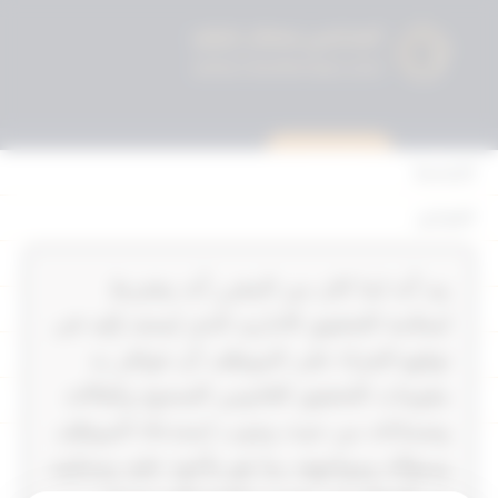
استشارة قانونية
الرئيسية
القوانين
أحكام التمييز
‏‏‏بيد أنه لما كان من المقرر أنه يشترط
المحكمة الدستورية
لسلامة التحقيق الادارى الذى يُستند إليه فى
الأحكام
توقيع الجزاء على الموظف أن تتوافر به
مقومات التحقيق القانوني الصحيح وكفالاته
القرارات
وضماناته من حيث وجوب استدعاء الموظف
إتصل بنا
وسؤاله ومواجهته بما هو مأخوذ عليه وتمكينه